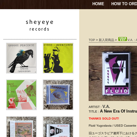
HOME
HOW TO OR
TOP
>
新入荷商品
>
V.A. :
V.A.
ARTIST :
A New Era Of Instr
TITLE :
THANKS SOLD OUT!
Fluid Yugoslavia / USED Cass
旧ユーゴスラビア連邦下におけるク