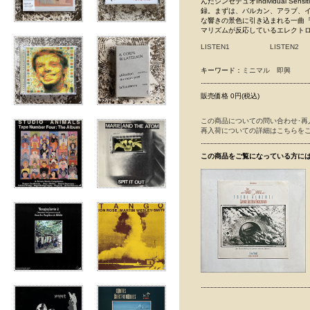
んだシンセデュオIndividual 
録。まずは、バルカン、アラブ、インド
な響きの景色に引き込まれる一曲『The W
マリズムが反応しているエレクト
LISTEN1
LISTEN2
キーワード：
ミニマル
即興
販売価格 0円(税込)
この商品についての問い合わせ･再
再入荷についての詳細はこちらを
この商品をご覧になっている方に