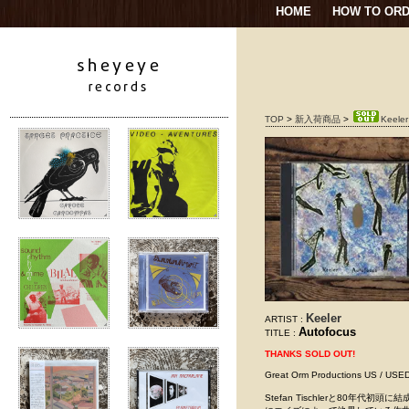
HOME
HOW TO OR
TOP
>
新入荷商品
>
Keeler
Keeler
ARTIST :
Autofocus
TITLE :
THANKS SOLD OUT!
Great Orm Productions US
Stefan Tischlerと80年