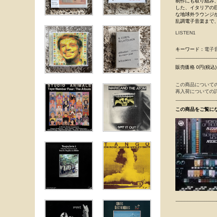
制作にも取り組み
した、イタリアの巨匠
な地球外ラウンジから
乱調電子音楽まで
LISTEN1
キーワード：
電子
販売価格 0円(税込)
この商品について
再入荷についての
この商品をご覧に