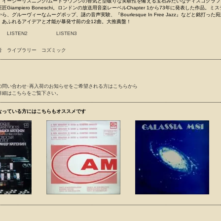
、イージーリスニング/ムードラウンジの香気と型破りな実験性を備える宝石みたいなディスコグラフ
Giampiero Boneschi。ロンドンの放送用音楽レーベルChapter 1から73年に発表した作品。ミ
、グルーヴィーなムーグポップ、謎の音声実験、『Bourlesque In Free Jazz』などと銘打った
、あふれるアイデアと才能が暴発寸前の全12曲。大推薦盤！
LISTEN2
LISTEN3
音
ライブラリー
コズミック
の問い合わせ･再入荷のお知らせをご希望される方はこちらから
詳細はこちらをご覧下さい。
なっている方にはこちらもオススメです