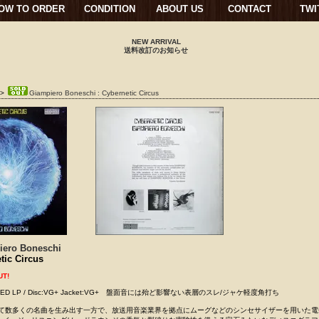
OW TO ORDER
CONDITION
ABOUT US
CONTACT
TWI
NEW ARRIVAL
送料改訂のお知らせ
>
Giampiero Boneschi : Cybernetic Circus
iero Boneschi
tic Circus
UT!
 / USED LP / Disc:VG+ Jacket:VG+ 盤面音には殆ど影響ない表層のスレ/ジャケ軽度角打ち
して数多くの名曲を生み出す一方で、放送用音楽業界を拠点にムーグなどのシンセサイザーを用いた電