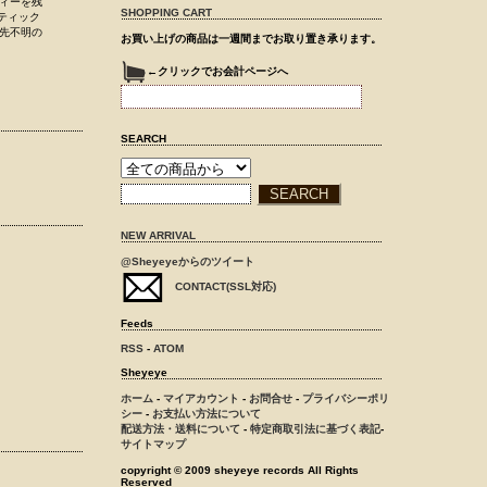
ィーを残
SHOPPING CART
スティック
宛先不明の
お買い上げの商品は一週間までお取り置き承ります。
←クリックでお会計ページへ
SEARCH
NEW ARRIVAL
@Sheyeyeからのツイート
CONTACT(SSL対応)
Feeds
RSS
-
ATOM
Sheyeye
ホーム
-
マイアカウント
-
お問合せ
-
プライバシーポリ
シー
-
お支払い方法について
配送方法・送料について
-
特定商取引法に基づく表記
-
サイトマップ
copyright © 2009 sheyeye records All Rights
Reserved