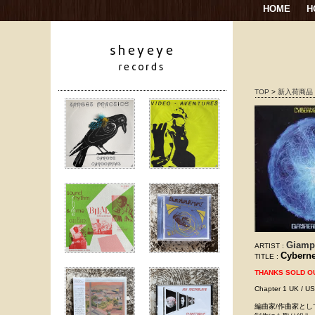
HOME
H
TOP
>
新入荷商品
Giamp
ARTIST :
Cyberne
TITLE :
THANKS SOLD O
Chapter 1 UK
編曲家/作曲家と