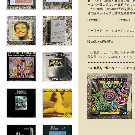
る、『水』に関連する音響の専門家で
ーロッパ最大規模の水族館『ナウ
した91年作。持ち前の五感を揺さ
台で繰り広げられる壮大な総合空
LISTEN1
LISTEN2
キーワード：
水
ミュージックコ
販売価格 0円(税込)
この商品についての問い合わせ･再
再入荷についての詳細はこちらを
この商品をご覧になっている方に