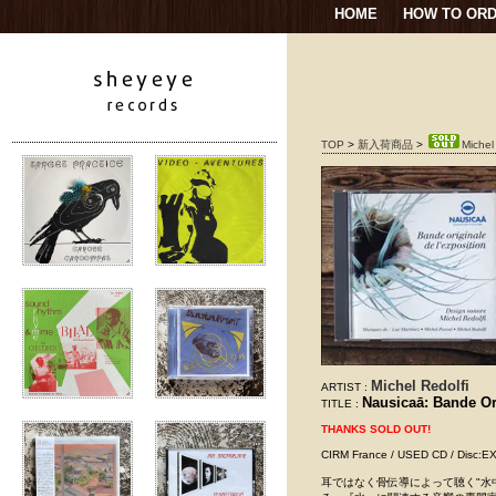
HOME
HOW TO OR
TOP
>
新入荷商品
>
Michel
Michel Redolfi
ARTIST :
Nausicaā: Bande Or
TITLE :
THANKS SOLD OUT!
CIRM France / USED CD / 
耳ではなく骨伝導によって聴く"水