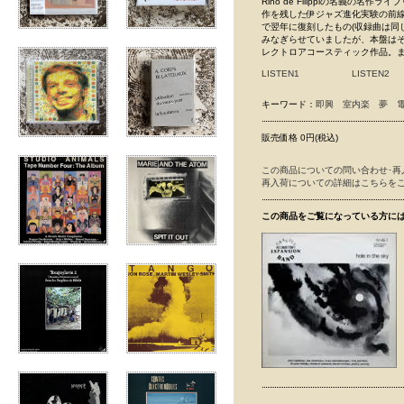
Rino de Filippiの名義の名作ライ
作を残した伊ジャズ進化実験の前線レー
で翌年に復刻したもの(収録曲は同
みなぎらせていましたが、本盤は
レクトロアコースティック作品。まずは
LISTEN1
LISTEN2
キーワード：
即興
室内楽
夢
販売価格 0円(税込)
この商品についての問い合わせ･再
再入荷についての詳細はこちらを
この商品をご覧になっている方に