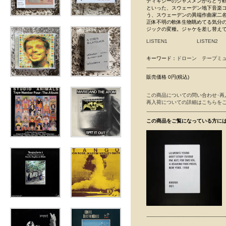
ディキシーのジャズメンからどう転んだらこう
といった、スウェーデン地下音楽コミュ
う、スウェーデンの異端作曲家二名に
正体不明の軟体生物眺めてる気分のBo
ジックの変種。ジャケを差し替えて
LISTEN1
LISTEN2
キーワード：
ドローン
テープミ
販売価格 0円(税込)
この商品についての問い合わせ･再
再入荷についての詳細はこちらを
この商品をご覧になっている方に