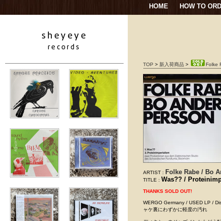
HOME
HOW TO OR
TOP
>
新入荷商品
>
Folke 
Folke Rabe / Bo 
ARTIST :
Was?? / Proteinimp
TITLE :
THANKS SOLD OUT!
WERGO Germany / USED 
ャケ裏にわずかに軽度の汚れ