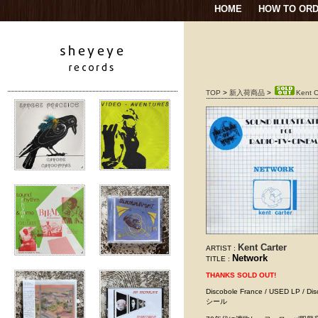
HOME
HOW TO OR
TOP
>
新入荷商品
>
Kent C
Kent Carter
ARTIST :
Network
TITLE :
THANKS SOLD OUT!
Discobole France / USE
シール