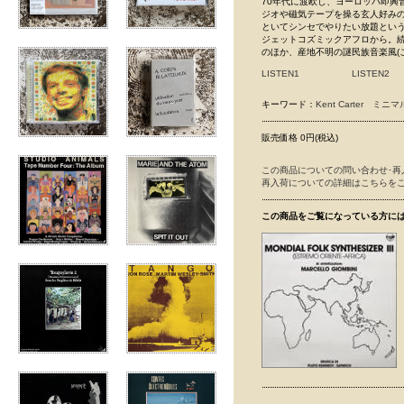
70年代に渡欧し、ヨーロッパ即興音
ジオや磁気テープを操る玄人好み
といてシンセでやりたい放題という、
ジェットコズミックアフロから。続いて
のほか、産地不明の謎民族音楽風(
LISTEN1
LISTEN2
キーワード：
Kent Carter
ミニマ
販売価格 0円(税込)
この商品についての問い合わせ･再
再入荷についての詳細はこちらを
この商品をご覧になっている方に