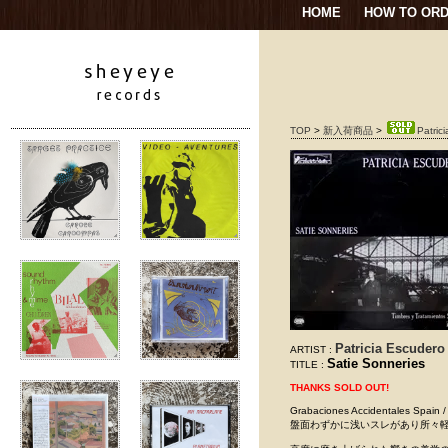
HOME
HOW TO OR
TOP
>
新入荷商品
>
Patric
Patricia Escudero
ARTIST :
Satie Sonneries
TITLE :
THANKS SOLD OUT!
Grabaciones Accidentales
盤面わずかに浅いスレがあり所々