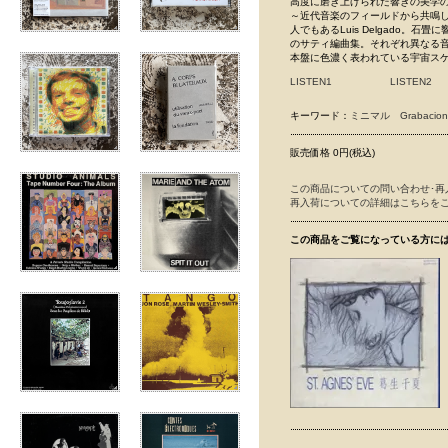
高度に磨き上げられた響きの美学
～近代音楽のフィールドから共鳴した異
人でもあるLuis Delgado。
のサティ編曲集。それぞれ異なる
本盤に色濃く表われている宇宙ス
LISTEN1
LISTEN2
キーワード：
ミニマル
Grabacion
販売価格 0円(税込)
この商品についての問い合わせ･再
再入荷についての詳細はこちらを
この商品をご覧になっている方に