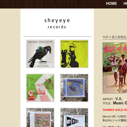
HOME
H
TOP
>
新入荷商品
V.A.
ARTIST :
Music O
TITLE :
THANKS SOLD O
Decca UK / U
剥がれ/ジャケ裏