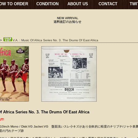
OW TO ORDER
CONDITION
ABOUT US
CONTACT
TWI
NEW ARRIVAL
送料改訂のお知らせ
>
V.A. : Music Of Africa Series No. 3. The Drums Of East Africa
f Africa Series No. 3. The Drums Of East Africa
UT!
SED 10inch Mono / Disk:VG Jacket:VG 盤面浅いスレ小キズがあり全体的に軽度のチリプチ/ジャケ
軽度の汚れテープ跡