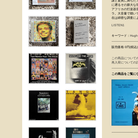
謎と驚異に満ちたア
に遡るその膨大な
アフリカの打楽器音
ラ。大音量で聴い
在は綿密な調査に
LISTEN1
キーワード：
Hugh
販売価格 0円(税込)
この商品について
再入荷についての
この商品をご覧に