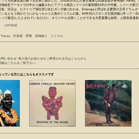
フリカ民族音楽の数々を世界に紹介した、20世紀が生んだ最も重要な民族音楽学者Hugh Tracey。1
現地録音アーカイヴの中から編集されたアフリカ採訪シリーズの最初期52年の十吋盤。シリーズ第三
楽。目玉は、ビクトリア湖北岸に住むガンダ族に伝わる、Entengaと呼ばれる驚異の王宮ドラムオ
ているともう頭がどうにかなっちゃう人海ポリリズムの嵐。60年代のブガンダ王国消滅に伴って一旦
よって復活)したとされているだけに、オリジナルを聴くことができる大変貴重な録音。人類音楽遺産
LISTEN2
 Tracey
打楽器
即興
現地録り
ミニマル
の問い合わせ･再入荷のお知らせをご希望される方はこちらから
詳細はこちらをご覧下さい。
なっている方にはこちらもオススメです