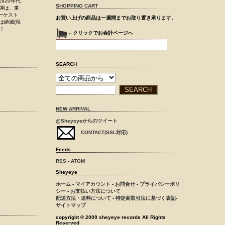
920年代
SHOPPING CART
弾は、東
ーケスト
お買い上げの商品は一週間までお取り置き承ります。
は絶滅(現
！
←クリックでお会計ページへ
SEARCH
NEW ARRIVAL
@Sheyeyeからのツイート
CONTACT(SSL対応)
Feeds
RSS
-
ATOM
Sheyeye
ホーム
-
マイアカウント
-
お問合せ
-
プライバシーポリ
シー
-
お支払い方法について
配送方法・送料について
-
特定商取引法に基づく表記
-
サイトマップ
copyright © 2009 sheyeye records All Rights
Reserved