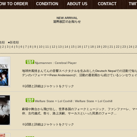
OW TO ORDER
CONDITION
ABOUT US
CONTACT
TWI
NEW ARRIVAL
送料改訂のお知らせ
格順
■新着順
1
|
2
|
3
|
4
|
5
|
6
|
7
|
8
|
9
|
10
|
11
|
12
|
13
|
14
|
15
|
16
|
17
|
18
|
19
|
20
|
21
|
22
|
23
|
24
|
Njurmannen : Cerebral Player
地球外風情まんてんの音響スペクタクルを生み出したDeutsch Nepalでの活動で
デンのパフォーマーPeter Anderssonが、活動の最初期から続けているシンセウェイ
※試聴と詳細はジャケットをクリック
Welfare State + Lol Coxhill : Welfare State + Lol Coxhill
劇場や舞台から飛び出し、世界各国のフォークミュージック、ファンファーレ、マ
仰、古代儀式、祭り、路上演劇、サーカスといった民衆のフォーク...
※試聴と詳細はジャケットをクリック