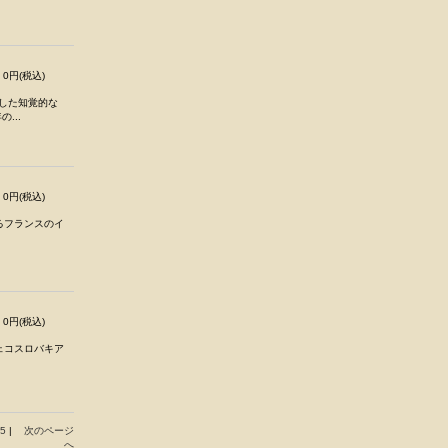
0円(税込)
合した知覚的な
...
0円(税込)
るフランスのイ
0円(税込)
ェコスロバキア
25
|
次のページ
へ