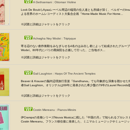
A Gethsemani : Ottoman Violine
Look De BoukらAyaaレーベル周辺の端境の住人達とも所縁が深く、ベルギーのInsan
よる世界のホームレコーディスト大集合企画『Home-Made Music For Home...
※試聴と詳細はジャケットをクリック
Achwgha Ney Wodei : Triptyque
寄る辺のない創作衝動をみなぎらせる4名のはみ出し者によって結成されたグループAch
Wodeï。80年代にパリの廃病院を占拠して行った、ご当地ポス...
※試聴と詳細はジャケットをクリック
Gail Laughton : Harps Of The Ancient Temples
Beaver & Krauseの脳内辺境旅行音楽『Gandharva』でも印象的な演奏を聴かせ
者Gail Laughton。オリジナルは69年に発表された希少盤の79年のLaurel Records版
※試聴と詳細はジャケットをクリック
Costin Miereanu : Pianos-Miroirs
伊Crampsの名物シリーズNouva Musicaに残した『中国の月』で知られるブカレ
Costin Miereanu。フランス移住後に発表した、ミニマルミュージックやミュージック