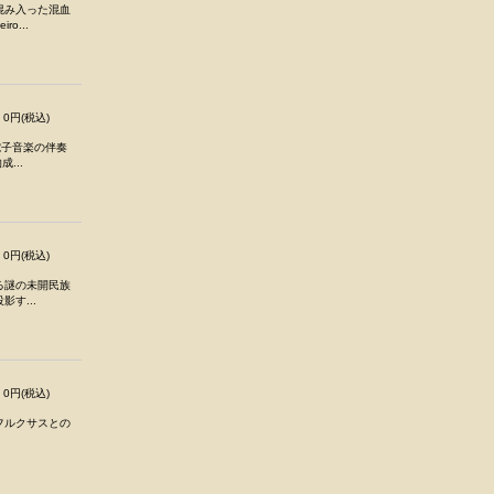
混み入った混血
o...
0円(税込)
電子音楽の伴奏
...
0円(税込)
る謎の未開民族
す...
0円(税込)
ど、フルクサスとの