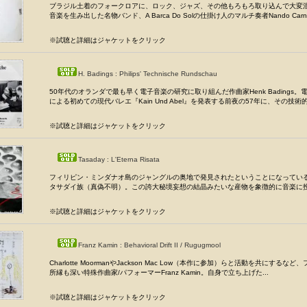
ブラジル土着のフォークロアに、ロック、ジャズ、その他もろもろ取り込んで大変
音楽を生み出した名物バンド、A Barca Do Solの仕掛け人のマルチ奏者Nando Carneir
※試聴と詳細はジャケットをクリック
H. Badings : Philips' Technische Rundschau
50年代のオランダで最も早く電子音楽の研究に取り組んだ作曲家Henk Badings。
による初めての現代バレエ『Kain Und Abel』を発表する前夜の57年に、その技術的成
※試聴と詳細はジャケットをクリック
Tasaday : L'Eterna Risata
フィリピン・ミンダナオ島のジャングルの奥地で発見されたということになってい
タサダイ族（真偽不明）。この誇大秘境妄想の結晶みたいな産物を象徴的に音楽に投影
※試聴と詳細はジャケットをクリック
Franz Kamin : Behavioral Drift II / Rugugmool
Charlotte MoormanやJackson Mac Low（本作に参加）らと活動を共にするな
所縁も深い特殊作曲家/パフォーマーFranz Kamin。自身で立ち上げた...
※試聴と詳細はジャケットをクリック