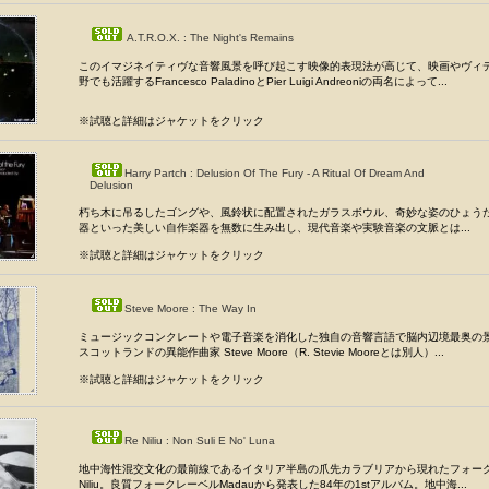
A.T.R.O.X. : The Night's Remains
このイマジネイティヴな音響風景を呼び起こす映像的表現法が高じて、映画やヴィ
野でも活躍するFrancesco PaladinoとPier Luigi Andreoniの両名によって...
※試聴と詳細はジャケットをクリック
Harry Partch : Delusion Of The Fury - A Ritual Of Dream And
Delusion
朽ち木に吊るしたゴングや、風鈴状に配置されたガラスボウル、奇妙な姿のひょう
器といった美しい自作楽器を無数に生み出し、現代音楽や実験音楽の文脈とは...
※試聴と詳細はジャケットをクリック
Steve Moore : The Way In
ミュージックコンクレートや電子音楽を消化した独自の音響言語で脳内辺境最奥の
スコットランドの異能作曲家 Steve Moore（R. Stevie Mooreとは別人）...
※試聴と詳細はジャケットをクリック
Re Niliu : Non Suli E No' Luna
地中海性混交文化の最前線であるイタリア半島の爪先カラブリアから現れたフォーク
Niliu。良質フォークレーベルMadauから発表した84年の1stアルバム。地中海...