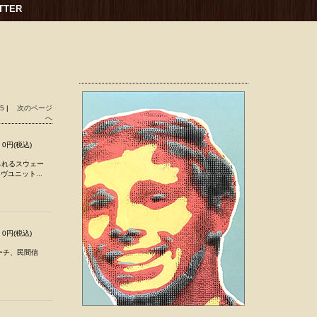
TTER
25
|
次のページ
へ
0円(税込)
知られるスウェー
ヴユニット...
0円(税込)
ーチ、民間信