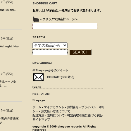
0円(税込)
SHOPPING CART
e Musicに
お買い上げの商品は一週間までお取り置き承ります。
←クリックでお会計ページへ
SEARCH
0円(税込)
wghâ Ney
NEW ARRIVAL
@Sheyeyeからのツイート
0円(税込)
CONTACT(SSL対応)
た特殊ハープ奏
。...
Feeds
RSS
-
ATOM
Sheyeye
ホーム
-
マイアカウント
-
お問合せ
-
プライバシーポリ
0円(税込)
シー
-
お支払い方法について
配送方法・送料について
-
特定商取引法に基づく表記
-
スト出身の作曲家
サイトマップ
...
copyright © 2009 sheyeye records All Rights
Reserved