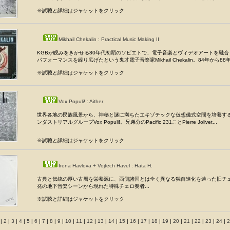
※試聴と詳細はジャケットをクリック
Mikhail Chekalin : Practical Music Making II
KGBが睨みをきかせる80年代初頭のソビエトで、電子音楽とヴィデオアートを融
パフォーマンスを繰り広げたという鬼才電子音楽家Mikhail Chekalin。84年から88年の
※試聴と詳細はジャケットをクリック
Vox Populi! : Aither
世界各地の民族風景から、神秘と謎に満ちたエキゾチックな仮想儀式空間を培養す
ンダストリアルグループVox Populi!。兄弟分のPacific 231ことPierre Jolivet...
※試聴と詳細はジャケットをクリック
Irena Havlova + Vojtech Havel : Hata H.
古典と伝統の厚い古層を栄養源に、西側諸国とは全く異なる独自進化を辿った旧チ
発の地下音楽シーンから現れた特殊チェロ奏者...
※試聴と詳細はジャケットをクリック
1
|
2
|
3
|
4
|
5
|
6
|
7
|
8
|
9
|
10
|
11
|
12
|
13
|
14
|
15
|
16
|
17
|
18
|
19
|
20
|
21
|
22
|
23
|
24
|