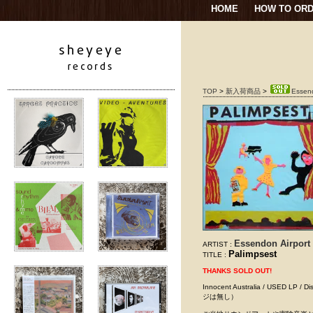
HOME
HOW TO OR
TOP
>
新入荷商品
>
Essend
Essendon Airport
ARTIST :
Palimpsest
TITLE :
THANKS SOLD OUT!
Innocent Australia / US
ジは無し）