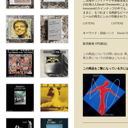
ご当地サウンドアートや実験音楽と共振
の仕掛け人David Cheswort
Innocentのラインナップの
ままに、もつれまくる絶妙なビー
ニールの両方にシルク印刷されて
LISTEN1
LISTEN2
キーワード：
脱線パンク
David C
販売価格 0円(税込)
この商品についての問い合わせ･再
再入荷についての詳細はこちらを
この商品をご覧になっている方に