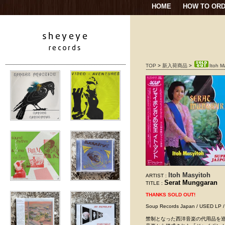
HOME
HOW TO OR
TOP
>
新入荷商品
>
Itoh M
Itoh Masyitoh
ARTIST :
Serat Munggaran
TITLE :
THANKS SOLD OUT!
Soup Records Japan / USED LP
禁制となった西洋音楽の代用品を