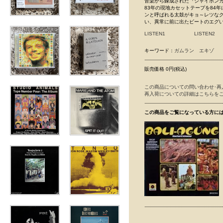
音楽から錬成された『ジャイポン
83年の現地カセットテープを84
ンと呼ばれる太鼓がキョ～レツな
い、異常に前に出たビートのエグ
LISTEN1
LISTEN2
キーワード：
ガムラン
エキゾ
販売価格 0円(税込)
この商品についての問い合わせ･再
再入荷についての詳細はこちらを
この商品をご覧になっている方に