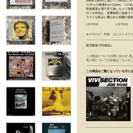
Steve Lacyらに続いて70
ス/チェロ奏者Kent Carte
民族風景を電子音で旅しちゃう珍
のソロ作品も、多重録音と短波ラジオ
ラクトな軋みに覆われた残響の密林『Be
LISTEN1
LISTEN2
キーワード：
即興
エレクトロア
販売価格 0円(税込)
この商品についての問い合わせ･再
再入荷についての詳細はこちらを
この商品をご覧になっている方に