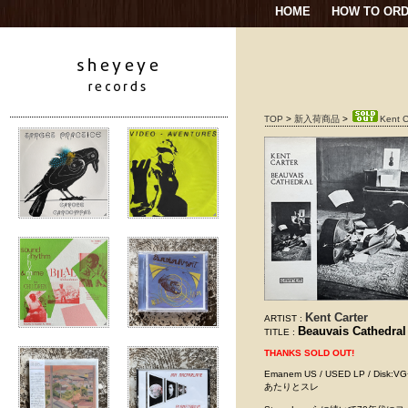
HOME
HOW TO OR
TOP
>
新入荷商品
>
Kent C
Kent Carter
ARTIST :
Beauvais Cathedral
TITLE :
THANKS SOLD OUT!
Emanem US / USED LP /
あたりとスレ