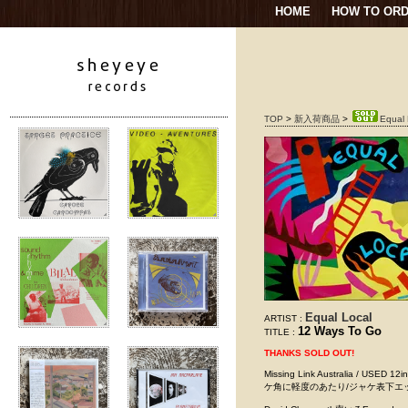
HOME
HOW TO OR
TOP
>
新入荷商品
>
Equal 
Equal Local
ARTIST :
12 Ways To Go
TITLE :
THANKS SOLD OUT!
Missing Link Australia / 
ケ角に軽度のあたり/ジャケ表下エ