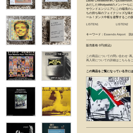
David Chesworth率いるE
みだしたWhirlywirldのメンバーらによ
サウンドエンジニアにこの端境のシーン
ちの持ち味のフェイクジャズな味わ
ール！ダンス中枢を遊撃するこの脱グルー
LISTEN1
LISTEN2
キーワード：
Essendo Airport
脱
販売価格 0円(税込)
この商品についての問い合わせ･再
再入荷についての詳細はこちらを
この商品をご覧になっている方に