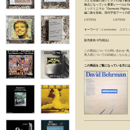
スとも所縁の深いミラノの地下劇場O
拠点になっていた重要レーベルL'O
ミックミニマル『Domestic Fl
編二曲を収録。現代宇宙アートの巨匠C
LISTEN1
LISTEN2
キーワード：
L'orchestra
コズミ
販売価格 0円(税込)
この商品についての問い合わせ･再
再入荷についての詳細はこちらを
この商品をご覧になっている方に