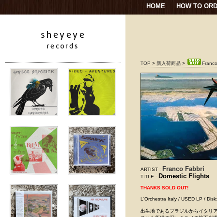
HOME
HOW TO OR
TOP
>
新入荷商品
>
Franco
Franco Fabbri
ARTIST :
Domestic Flights
TITLE :
THANKS SOLD OUT!
L'Orchestra Italy / USED LP
出生地であるブラジルからイタリアに渡り