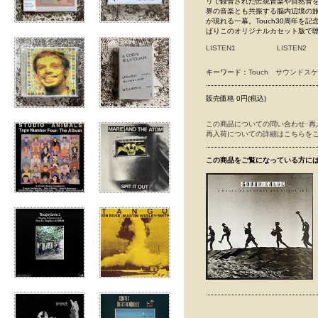
リで録音された伝統音楽や自然音を基
界の音楽とも共振する脳内辺境の旅人
が現れる一幕。Touch30周年
ぱりこのオリジナルカセット版で
LISTEN1
LISTEN2
キーワード：
Touch
サウンドスケ
販売価格 0円(税込)
この商品についての問い合わせ･再
再入荷についての詳細はこちらを
この商品をご覧になっている方に