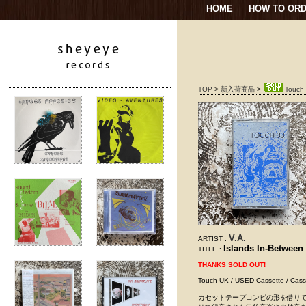
HOME
HOW TO OR
TOP
>
新入荷商品
>
Touch 
V.A.
ARTIST :
Islands In-Between
TITLE :
THANKS SOLD OUT!
Touch UK / USED Cassette 
カセットテープコンピの形を借りて