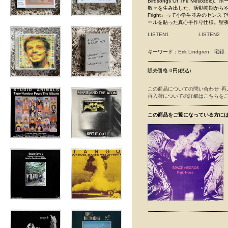
Birdsongs Of The Me
数々を生み出した、活動初期からやっている
Fright』って小学生並みのセ
ールを貼った真心手作り仕様。聖
LISTEN1
LISTEN2
キーワード：
Erik Lindgren
宅録
販売価格 0円(税込)
この商品についての問い合わせ･再
再入荷についての詳細はこちらを
この商品をご覧になっている方に