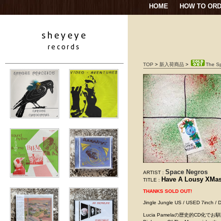
HOME
HOW TO OR
TOP
>
新入荷商品
>
The S
Space Negros
ARTIST :
Have A Lousy XMa
TITLE :
THANKS SOLD OUT!
Jingle Jungle US / USED 7
Lucia Pamelaの歴史的CD化でお馴