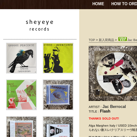
HOME
HOW TO OR
TOP
>
新入荷商品
>
Jac Be
Jac Berrocal
ARTIST :
Flash
TITLE :
THANKS SOLD OUT!
Alga Marghen Italy / US
られない微スレ/クリアスリーヴ軽