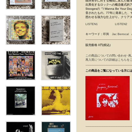
既存美学に対する機知に富んだ破壊的パフ
出異化するロックへの概念儀式的ア
Stoogesの『I Wanna Be Yo
音されたもの。77年に発表した、ヤク漬け
想わせる強力な仕上がり。クリア
LISTEN1
LISTEN2
キーワード：
即興
Jac Berrocal
販売価格 0円(税込)
この商品についての問い合わせ･再
再入荷についての詳細はこちらを
この商品をご覧になっている方に