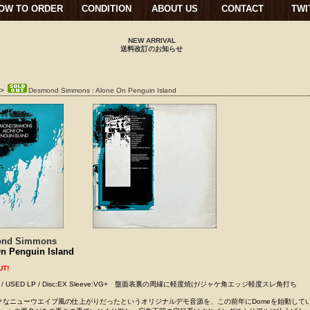
OW TO ORDER
CONDITION
ABOUT US
CONTACT
TWI
NEW ARRIVAL
送料改訂のお知らせ
>
Desmond Simmons : Alone On Penguin Island
nd Simmons
n Penguin Island
UT!
s UK / USED LP / Disc:EX Sleeve:VG+ 盤面表裏の周縁に軽度焼け/ジャケ角エッジ軽度スレ角打
なニューウエイブ風の仕上がりだったというオリジナルデモ音源を、この前年にDomeを始動している