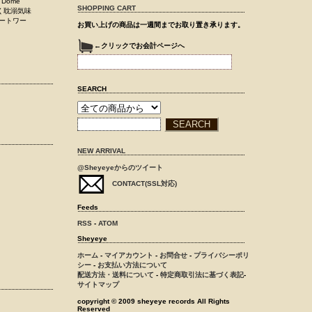
Dome
SHOPPING CART
動く耽溺気味
ートワー
お買い上げの商品は一週間までお取り置き承ります。
←クリックでお会計ページへ
SEARCH
NEW ARRIVAL
@Sheyeyeからのツイート
CONTACT(SSL対応)
Feeds
RSS
-
ATOM
Sheyeye
ホーム
-
マイアカウント
-
お問合せ
-
プライバシーポリ
シー
-
お支払い方法について
配送方法・送料について
-
特定商取引法に基づく表記
-
サイトマップ
copyright © 2009 sheyeye records All Rights
Reserved