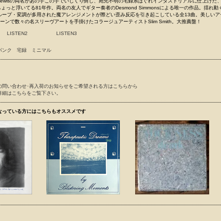
aham Lewisの両名があの手この手でいじくり倒し、宛先不明の宅録系はぐれインダストリアルに仕上げた、
もちょっと浮いてる81年作。両名の友人でギター奏者のDesmond Simmonsによる唯一の作品。揺れ
ループ・変調が多用された魔アレンジメントが際どい歪み反応を引き起こしている全13曲。美しいア
シーンで数々の名スリーヴアートを手掛けたコラージュアーティストSlim Smith。大推薦盤！
LISTEN2
LISTEN3
パンク
宅録
ミニマル
の問い合わせ･再入荷のお知らせをご希望される方はこちらから
詳細はこちらをご覧下さい。
なっている方にはこちらもオススメです