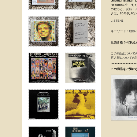
GilbertとGr
Recordsの中で
の歌心と、反転・
クは、80年代UK
LISTEN1
キーワード：
脱線
販売価格 0円(税込)
この商品について
再入荷についての
この商品をご覧に