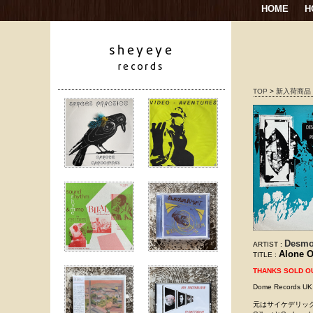
HOME
H
TOP
>
新入荷商品
Desmo
ARTIST :
Alone O
TITLE :
THANKS SOLD O
Dome Record
元はサイケデリック