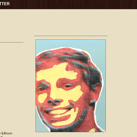
TTER
ち
Bruce