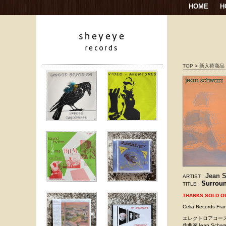
HOME
H
TOP
>
新入荷商品
Jean 
ARTIST :
Surrou
TITLE :
THANKS SOLD O
Celia Records Fra
エレクトロアコー
作曲家Jean S