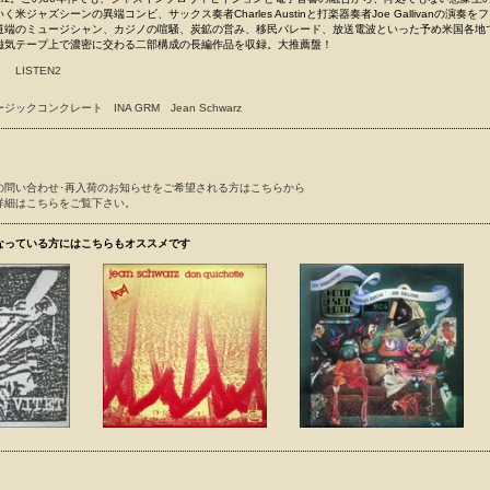
米ジャズシーンの異端コンビ、サックス奏者Charles Austinと打楽器奏者Joe Gallivanの演奏を
道端のミュージシャン、カジノの喧騒、炭鉱の営み、移民パレード、放送電波といった予め米国各地
磁気テープ上で濃密に交わる二部構成の長編作品を収録。大推薦盤！
LISTEN2
ージックコンクレート
INA GRM
Jean Schwarz
の問い合わせ･再入荷のお知らせをご希望される方はこちらから
詳細はこちらをご覧下さい。
なっている方にはこちらもオススメです