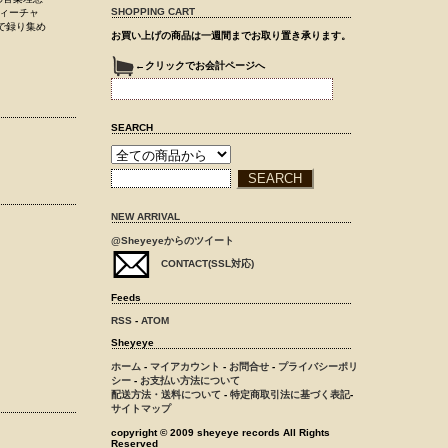
SHOPPING CART
フィーチャ
で録り集め
お買い上げの商品は一週間までお取り置き承ります。
←クリックでお会計ページへ
SEARCH
NEW ARRIVAL
@Sheyeyeからのツイート
CONTACT(SSL対応)
Feeds
RSS
-
ATOM
Sheyeye
ホーム
-
マイアカウント
-
お問合せ
-
プライバシーポリ
シー
-
お支払い方法について
配送方法・送料について
-
特定商取引法に基づく表記
-
サイトマップ
copyright © 2009 sheyeye records All Rights
Reserved