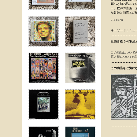
郷へと踏み込んでいく
ー。牧師の言葉、
た音源と演奏とが
LISTEN1
キーワード：
ミュ
販売価格 0円(税込)
この商品について
再入荷についての
この商品をご覧に