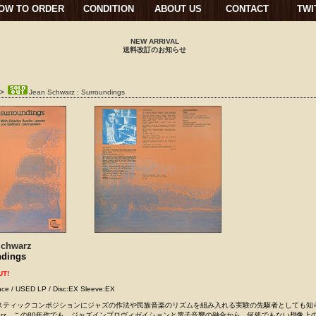
OW TO ORDER
CONDITION
ABOUT US
CONTACT
TWI
NEW ARRIVAL
送料改訂のお知らせ
>
Jean Schwarz : Surroundings
Schwarz
ndings
UT!
nce / USED LP / Disc:EX Sleeve:EX
スティックコンポジションにジャズの作法や民族音楽のリズムを組み入れる実験の先駆者としても知
chwarz。この80年作でも、ジャズインプロヴィゼイションと電子音響の融合から、何処でもない想像上