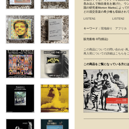
呑み込んで独自進化を遂げた、ウ
国の研究者Morton Marks
どの混交音楽の希少種も収録され
LISTEN1
LISTEN2
キーワード：
現地録り
アフリカ
販売価格 0円(税込)
この商品についての問い合わせ･再
再入荷についての詳細はこちらを
この商品をご覧になっている方に