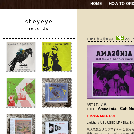
HOME
HOW TO OR
TOP
>
新入荷商品
>
V.A. :
V.A.
ARTIST :
Amazônia · Cult Mu
TITLE :
THANKS SOLD OUT!
Lyrichord US / USED LP / Disc:
黒人奴隷と共にブラジルへと渡っ
宗教の中でも、インディオ由来の