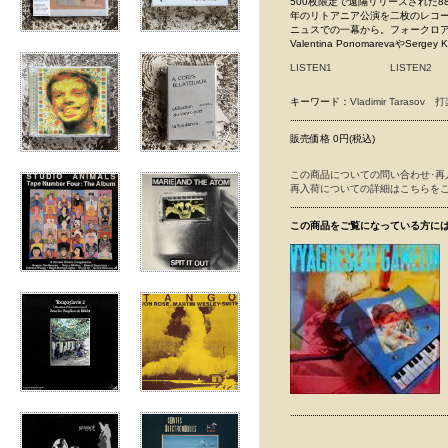
500枚限定で遠隔リリースされた88年作
年のリトアニア公演を二枚のレコ
ニュスでの一幕から。フォークロ
Valentina PonomarevaやSe
LISTEN1
LISTEN2
キーワード：
Vladimir Tarasov
打
販売価格 0円(税込)
この商品についての問い合わせ･再
再入荷についての詳細はこちらを
この商品をご覧になっている方に