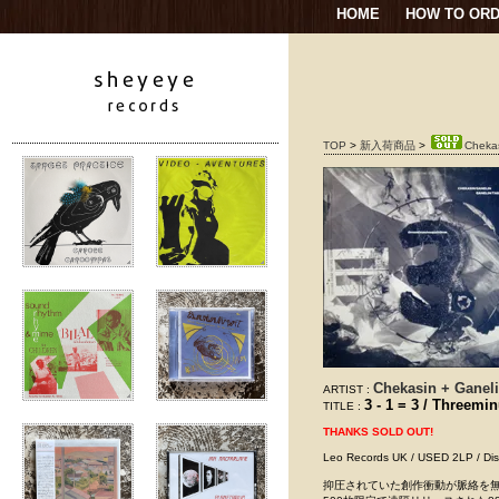
HOME
HOW TO OR
TOP
>
新入荷商品
>
Chekas
Chekasin + Ganeli
ARTIST :
3 - 1 = 3 / Threem
TITLE :
THANKS SOLD OUT!
Leo Records UK / USED 2L
抑圧されていた創作衝動が脈絡を