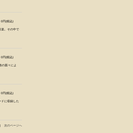
0円(税込)
音楽。その中で
0円(税込)
前衛の面々によ
0円(税込)
ードに収録した
|
次のページへ