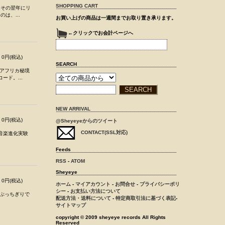
SHOPPING CART
、その翌年にリ
は、...
お買い上げの商品は一週間までお取り置き承ります。
←クリックでお会計ページへ
0円(税込)
SEARCH
アフリカ秘境
ード。...
NEW ARRIVAL
0円(税込)
@Sheyeyeからのツイート
CONTACT(SSL対応)
海音楽進化実験
Feeds
RSS
-
ATOM
Sheyeye
0円(税込)
ホーム
-
マイアカウント
-
お問合せ
-
プライバシーポリ
シー
-
お支払い方法について
ンをぶっちぎりで
配送方法・送料について
-
特定商取引法に基づく表記
-
サイトマップ
copyright © 2009 sheyeye records All Rights
Reserved