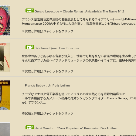
Gerard Levecque + Claude Romat : Africadelic's The Name N° 2
フランス放送用音楽界屈指の名盤鉱脈として知られるライブラリーレーベルEdition
Montparnasse 2000の中でも特に人気が高い、職業作曲家コンビGérard Levecque.
※試聴と詳細はジャケットをクリック
Safohene Djeni : Ema Enwozoa
世界中のありとあらゆる音楽が流入し、世界でも類を見ない音楽の坩堝を生み出し
そんな西アフリカ産ハイブリッドミュージックの代表格ハイライフに、接触不良気味の
※試聴と詳細はジャケットをクリック
Francis Bebey : Un Petit Ivoirien
チープなアナログ電子楽器を使ってアフリカの大自然と心を宅録的箱庭スケ
ールで再構築するカメルーン出身の鬼才シンガソングライターFrancis Bebey。70
かけてフランス...
※試聴と詳細はジャケットをクリック
Henri Guedon : "Zouk Experience" Percussion Des Antilles