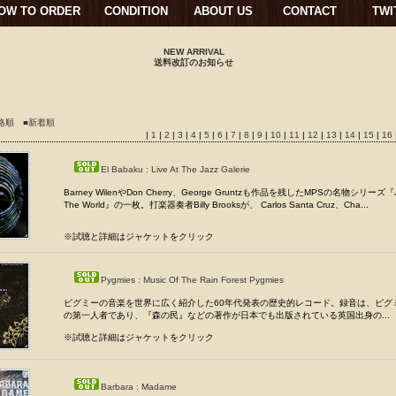
OW TO ORDER
CONDITION
ABOUT US
CONTACT
TWI
NEW ARRIVAL
送料改訂のお知らせ
格順
■新着順
|
1
|
2
|
3
|
4
|
5
|
6
|
7
|
8
|
9
|
10
|
11
|
12
|
13
|
14
|
15
|
16
El Babaku : Live At The Jazz Galerie
Barney WilenやDon Cherry、George Gruntzも作品を残したMPSの名物シリーズ『Ja
The World』の一枚。打楽器奏者Billy Brooksが、 Carlos Santa Cruz、Cha...
※試聴と詳細はジャケットをクリック
Pygmies : Music Of The Rain Forest Pygmies
ピグミーの音楽を世界に広く紹介した60年代発表の歴史的レコード。録音は、ピグ
の第一人者であり、『森の民』などの著作が日本でも出版されている英国出身の...
※試聴と詳細はジャケットをクリック
Barbara : Madame