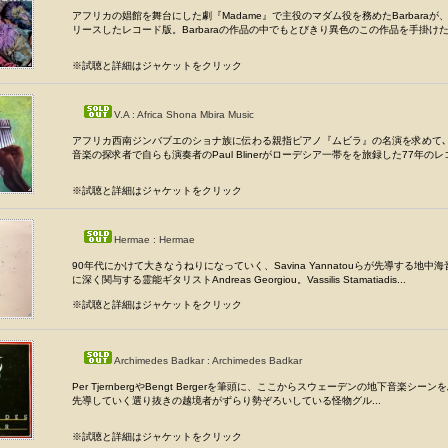
アフリカの娼館を舞台にした劇『Madame』で主役のマダム役を務めたBarbaraが
リースしたレコード版。Barbaraの作品の中でもとびきり異色のこの作品を手掛けたの
※試聴と詳細はジャケットをクリック
V.A : Africa Shona Mbira Music
アフリカ西南ジンバブエのショナ族に伝わる親指ピアノ『ムビラ』の名演を求めて､
音楽の探求者で自らも演奏者のPaul Blinerがローデシア一帯をを旅録した77年のレコ
※試聴と詳細はジャケットをクリック
Hermae : Hermae
90年代にかけて大きなうねりになっていく、Savina Yannatouらが先導する地中
に深く関与する霊能ギタリストAndreas Georgiou。Vassilis Stamatiadis...
※試聴と詳細はジャケットをクリック
Archimedes Badkar : Archimedes Badkar
Per TjernbergやBengt Bergerを筆頭に、ここからスウェーデンの地下音楽シー
先導していく選り抜きの越境者がずらり勢ぞろいしている怪物グル...
※試聴と詳細はジャケットをクリック