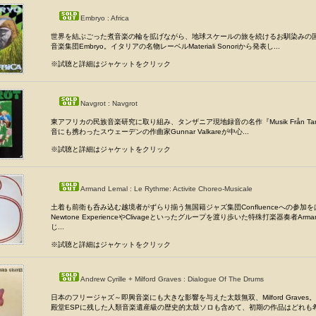
Embryo : Africa
世界を結ぶごった煮音楽の輪を拡げながら、地球スケールの旅を続けるお馴染みの
音楽集団Embryo。イタリアの名物レーベルMateriali Sonoriから発表し...
※試聴と詳細はジャケットをクリック
Navgrot : Navgrot
東アフリカの民族音楽研究に取り組み、タンザニア現地録音の名作『Musik Från Tan
音にも携わったスウェーデンの作曲家Gunnar Valkareが中心...
※試聴と詳細はジャケットをクリック
Armand Lemal : Le Rythme: Activite Choreo-Musicale
土着も前衛も呑み込む越境者がずらり揃う無国籍ジャズ集団Confluenceへの参加
Newtone ExperienceやClivageといったグループを渡り歩いた特殊打楽器奏者Arman
じ...
※試聴と詳細はジャケットをクリック
Andrew Cyrille + Milford Graves : Dialogue Of The Drums
日本のフリージャズ～即興音楽にも大きな影響を与えた太鼓無双、Milford Graves
殿堂ESPに残した人類音楽遺産級の歴史的太鼓ソロも含めて、初期の作品はどれも希少