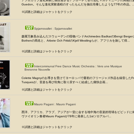
アフロカリブ進化実験に独自過ぎるアプローチで切り込むマルティニークの異能打楽器
Guedon。そんな進化実験過程のすったもんだを抽出培養したような77年の作品。..
※試聴と詳細はジャケットをクリック
Spjarnsvallet : Spjarnsvallet
森羅万象呑み込んだスウェーデンの怪物バンドArchimedes BadkarのBengt BergerとCh
Bothenの両名と、Arbete Och FritidのKjell Westlingらが、アフリカを旅して得...
※試聴と詳細はジャケットをクリック
Intercommunal Free Dance Music Orchestra : Vers une Musique
Bretonne Nouvelle
Colette Magnyのお導きを受けてヨーロッパで最初のフリージャズ作品を録音したFran
Tusquesが、音楽を再び街角に取り戻すべく結成した痛快企画...
※試聴と詳細はジャケットをクリック
Mauro Pagani : Mauro Pagani
西洋、アフリカ、アラブ、アジアが一堂に会する地中海の音楽的坩堝をビビッドに
ヴァイオリン奏者Mauro Paganiが78年に発表した1stソロアルバ...
※試聴と詳細はジャケットをクリック