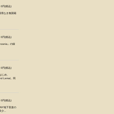
0円(税込)
国境なき無国籍
0円(税込)
zania』の録
0円(税込)
をはじめ、
d Lemal。同
0円(税込)
。NY地下音楽の
...