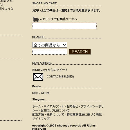
に録音され
SHOPPING CART
ベル
で唄うような
お買い上げの商品は一週間までお取り置き承ります。
←クリックでお会計ページへ
SEARCH
NEW ARRIVAL
@Sheyeyeからのツイート
CONTACT(SSL対応)
Feeds
RSS
-
ATOM
Sheyeye
ホーム
-
マイアカウント
-
お問合せ
-
プライバシーポリ
シー
-
お支払い方法について
配送方法・送料について
-
特定商取引法に基づく表記
-
サイトマップ
copyright © 2009 sheyeye records All Rights
Reserved