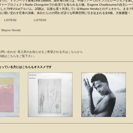
った、トランペット奏者Lesli Dalaba。探求者の間では、中国ツアーでのインスピレーションを基
ープロジェクトRadio Chongchinでの名演でも知られる人物。Eugene Chadbourneの自主レー
ら発表した78年の1stアルバム。試聴は、以後も度々共演しているWayne Horvitzとのデュオから。まる
在に唄い交わす圧巻の演奏。余白だらけの問わず語りな即興空間に引き込まれる全8曲。大推薦盤！
LISTEN2
LISTEN3
Wayne Horvitz
の問い合わせ･再入荷のお知らせをご希望される方はこちらから
詳細はこちらをご覧下さい。
なっている方にはこちらもオススメです