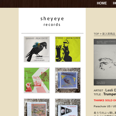
HOME
H
TOP
>
新入荷商品
Lesli 
ARTIST :
Trumpet
TITLE :
THANKS SOLD O
Parachute US
名うてのぶっ壊し