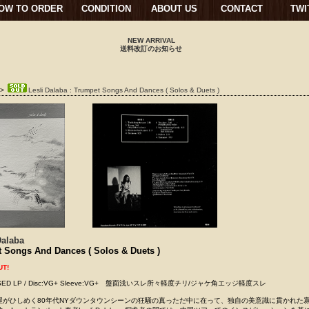
OW TO ORDER
CONDITION
ABOUT US
CONTACT
TWI
NEW ARRIVAL
送料改訂のお知らせ
>
Lesli Dalaba : Trumpet Songs And Dances ( Solos & Duets )
Dalaba
 Songs And Dances ( Solos & Duets )
UT!
 / USED LP / Disc:VG+ Sleeve:VG+ 盤面浅いスレ所々軽度チリ/ジャケ角エッジ軽度スレ
屋がひしめく80年代NYダウンタウンシーンの狂騒の真っただ中に在って、独自の美意識に貫かれた