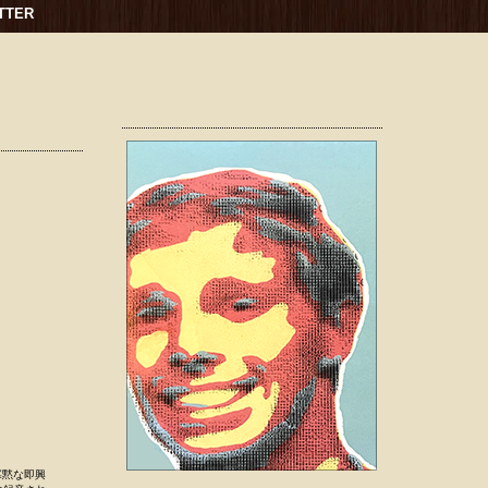
TTER
寡黙な即興