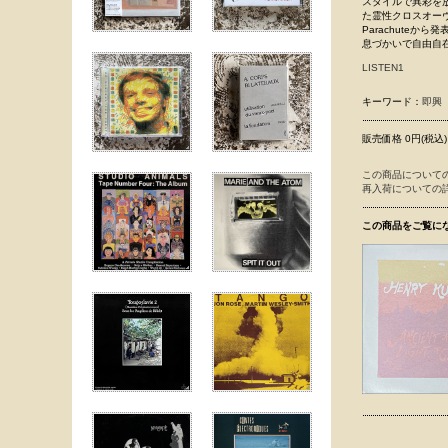
スタイルで異彩を放
た霊性クロスオーヴァ
Parachuteか
息づかいで自由自
LISTEN1
キーワード：
即興
販売価格 0円(税込)
この商品について
再入荷についての
この商品をご覧に