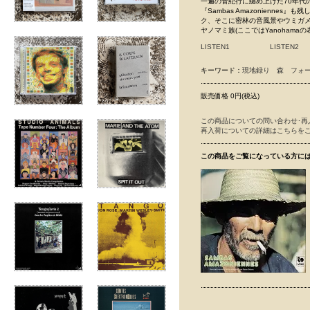
一遍の音紀行に纏め上げた70年代
『Sambas Amazoniennes
ク、そこに密林の音風景やウミガメの
ヤノマミ族(ここではYanoham
LISTEN1
LISTEN2
キーワード：
現地録り
森
フォ
販売価格 0円(税込)
この商品についての問い合わせ･再
再入荷についての詳細はこちらを
この商品をご覧になっている方に