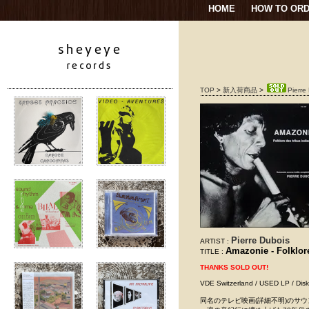
HOME
HOW TO OR
TOP
>
新入荷商品
>
Pierre
Pierre Dubois
ARTIST :
Amazonie - Folklor
TITLE :
THANKS SOLD OUT!
VDE Switzerland / USED L
同名のテレビ映画(詳細不明)のサ