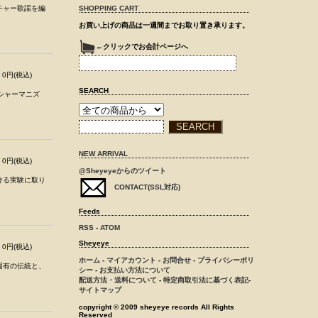
チャー歌謡を編
SHOPPING CART
お買い上げの商品は一週間までお取り置き承ります。
←クリックでお会計ページへ
0円(税込)
SEARCH
シャーマニズ
NEW ARRIVAL
0円(税込)
@Sheyeyeからのツイート
ける実験に取り
CONTACT(SSL対応)
Feeds
RSS
-
ATOM
Sheyeye
0円(税込)
ホーム
-
マイアカウント
-
お問合せ
-
プライバシーポリ
固有の伝統と、
シー
-
お支払い方法について
配送方法・送料について
-
特定商取引法に基づく表記
-
サイトマップ
copyright © 2009 sheyeye records All Rights
Reserved