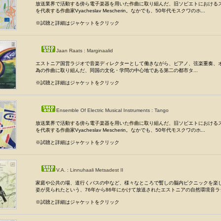
放送業界で活動する傍ら電子楽器を用いた作曲に取り組んだ、旧ソビエトにおける
を代表する作曲家Vyacheslav Mescherin。なかでも、50年代モスクワのホ...
※試聴と詳細はジャケットをクリック
Jaan Raats : Marginaalid
エストニア国営ラジオで音楽ディレクターとして働きながら、ピアノ、弦楽重奏、
為の作曲に取り組んだ、同国の文化・学問の中心地である第二の都市タ...
※試聴と詳細はジャケットをクリック
Ensemble Of Electric Musical Instruments : Tango
放送業界で活動する傍ら電子楽器を用いた作曲に取り組んだ、旧ソビエトにおける
を代表する作曲家Vyacheslav Mescherin。なかでも、50年代モスクワのホ...
※試聴と詳細はジャケットをクリック
V.A. : Linnuhaali Metsadest II
家庭や公共の場、道行くバスの中など、様々なところで暫しの脳内ピクニックを楽
姿が見られたという、76年から86年にかけて放送されたエストニアの自然環境音ラジ.
※試聴と詳細はジャケットをクリック