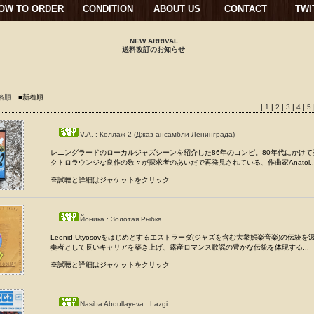
OW TO ORDER
CONDITION
ABOUT US
CONTACT
TWI
NEW ARRIVAL
送料改訂のお知らせ
格順
■新着順
|
1
|
2
|
3
|
4
|
5
V.A. : Коллаж-2 (Джаз-ансамбли Ленинграда)
レニングラードのローカルジャズシーンを紹介した86年のコンピ。80年代にかけ
クトロラウンジな良作の数々が探求者のあいだで再発見されている、作曲家Anatol..
※試聴と詳細はジャケットをクリック
Йоника : Золотая Рыбка
Leonid Utyosovをはじめとするエストラーダ(ジャズを含む大衆娯楽音楽)の伝統
奏者として長いキャリアを築き上げ、露産ロマンス歌謡の豊かな伝統を体現する...
※試聴と詳細はジャケットをクリック
Nasiba Abdullayeva : Lazgi