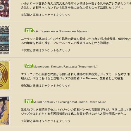
シルクロード交易が育んだ異文化のモザイク模様を体現する汎中央アジア的ミクス
み出し、古都サマルカンドから世界を結ぶ文化大使となって活躍したウズベ...
※試聴と詳細はジャケットをクリック
V.A. : Чукотская и Эскимосская Музыка
ユーラシア最北東端に住む先住民族の音楽を収録した74年の現地録音盤。伝統的な
ムの印象を色濃く残す、フレームドラムの反復リズムを伴う詠唱は...
※試聴と詳細はジャケットをクリック
Metronoom : Kontsert-Fantaasia "Metronoomia"
エストニアの伝統的な民謡から抽出された独特の和声感覚とジャズモードを結び付
組んだ、同国におけるご当地ジャズの開拓者Uno Naissoo。教育者として後進...
※試聴と詳細はジャケットをクリック
Murad Kazhlaev : Evening Arbat. Jazz & Dance Music
出生地でもある隣国アゼルバイジャンの首都バクーの音楽院で学び、同国に息づく
ジャズをはじめとする多国籍都市の文化に影響を受けながら才能を開花させた...
※試聴と詳細はジャケットをクリック