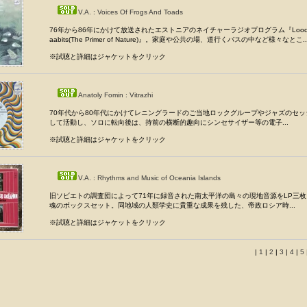
V.A. : Voices Of Frogs And Toads
76年から86年にかけて放送されたエストニアのネイチャーラジオプログラム『Lood
aabits(The Primer of Nature)』。家庭や公共の場、道行くバスの中など様々なとこ..
※試聴と詳細はジャケットをクリック
Anatoly Fomin : Vitrazhi
70年代から80年代にかけてレニングラードのご当地ロックグループやジャズのセ
して活動し、ソロに転向後は、持前の横断的趣向にシンセサイザー等の電子...
※試聴と詳細はジャケットをクリック
V.A. : Rhythms and Music of Oceania Islands
旧ソビエトの調査団によって71年に録音された南太平洋の島々の現地音源をLP三
魂のボックスセット。同地域の人類学史に貴重な成果を残した、帝政ロシア時...
※試聴と詳細はジャケットをクリック
|
1
|
2
|
3
|
4
|
5