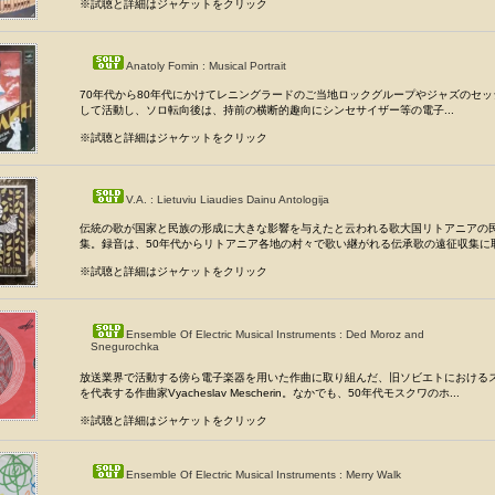
※試聴と詳細はジャケットをクリック
Anatoly Fomin : Musical Portrait
70年代から80年代にかけてレニングラードのご当地ロックグループやジャズのセ
して活動し、ソロ転向後は、持前の横断的趣向にシンセサイザー等の電子...
※試聴と詳細はジャケットをクリック
V.A. : Lietuviu Liaudies Dainu Antologija
伝統の歌が国家と民族の形成に大きな影響を与えたと云われる歌大国リトアニアの
集。録音は、50年代からリトアニア各地の村々で歌い継がれる伝承歌の遠征収集に取.
※試聴と詳細はジャケットをクリック
Ensemble Of Electric Musical Instruments : Ded Moroz and
Snegurochka
放送業界で活動する傍ら電子楽器を用いた作曲に取り組んだ、旧ソビエトにおける
を代表する作曲家Vyacheslav Mescherin。なかでも、50年代モスクワのホ...
※試聴と詳細はジャケットをクリック
Ensemble Of Electric Musical Instruments : Merry Walk