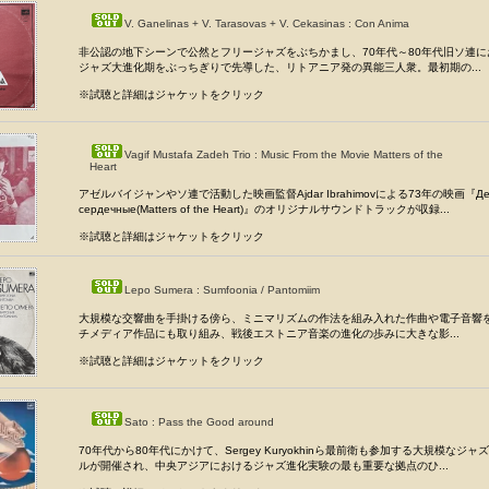
V. Ganelinas + V. Tarasovas + V. Cekasinas : Con Anima
非公認の地下シーンで公然とフリージャズをぶちかまし、70年代～80年代旧ソ連
ジャズ大進化期をぶっちぎりで先導した、リトアニア発の異能三人衆。最初期の...
※試聴と詳細はジャケットをクリック
Vagif Mustafa Zadeh Trio : Music From the Movie Matters of the
Heart
アゼルバイジャンやソ連で活動した映画監督Ajdar Ibrahimovによる73年の映画『Де
сердечные(Matters of the Heart)』のオリジナルサウンドトラックが収録...
※試聴と詳細はジャケットをクリック
Lepo Sumera : Sumfoonia / Pantomiim
大規模な交響曲を手掛ける傍ら、ミニマリズムの作法を組み入れた作曲や電子音響
チメディア作品にも取り組み、戦後エストニア音楽の進化の歩みに大きな影...
※試聴と詳細はジャケットをクリック
Sato : Pass the Good around
70年代から80年代にかけて、Sergey Kuryokhinら最前衛も参加する大規模なジ
ルが開催され、中央アジアにおけるジャズ進化実験の最も重要な拠点のひ...