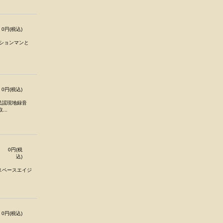
0円(税込)
ッションマンと
0円(税込)
民謡現地録音
..
0円(税
込)
スペースエイジ
0円(税込)