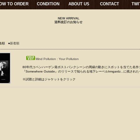
OW TO ORDER
CONDITION
ABOUT US
CONTACT
TWI
NEW ARRIVAL
送料改訂のお知らせ
格順
■新着順
Mind Pollution : Your Pollution
80年代コペンハーゲン発ポストパンクシーンの周縁の動きにスポットを当てた名作
『Somewhere Outside』のリリースで知られる地下レーベルIrmgardz...に残された一
※試聴と詳細はジャケットをクリック