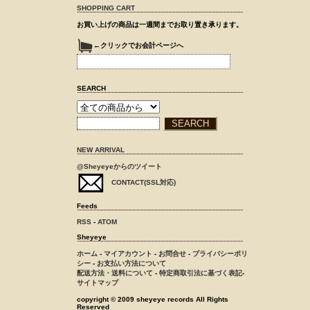
SHOPPING CART
お買い上げの商品は一週間までお取り置き承ります。
←クリックでお会計ページへ
SEARCH
NEW ARRIVAL
@Sheyeyeからのツイート
CONTACT(SSL対応)
Feeds
RSS
-
ATOM
Sheyeye
ホーム
-
マイアカウント
-
お問合せ
-
プライバシーポリ
シー
-
お支払い方法について
配送方法・送料について
-
特定商取引法に基づく表記
-
サイトマップ
copyright © 2009 sheyeye records All Rights
Reserved