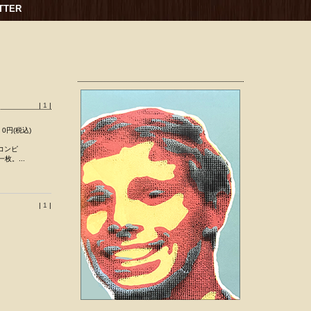
TTER
|
1
|
0円(税込)
コンピ
枚。...
|
1
|