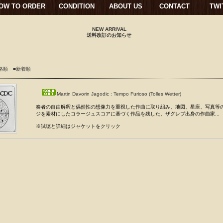
OW TO ORDER
CONDITION
ABOUT US
CONTACT
TWI
NEW ARRIVAL
送料改訂のお知らせ
格順
■新着順
Martin Davorin Jagodic : Tempo Furioso (Tolles Wetter)
奏者の自由解釈と偶然性の想像力を重視した作曲に取り組み、地図、星座、写真等
ジを素材にしたコラージュスコアに基づく作品を残した、ザグレブ出身の作曲家...
※試聴と詳細はジャケットをクリック