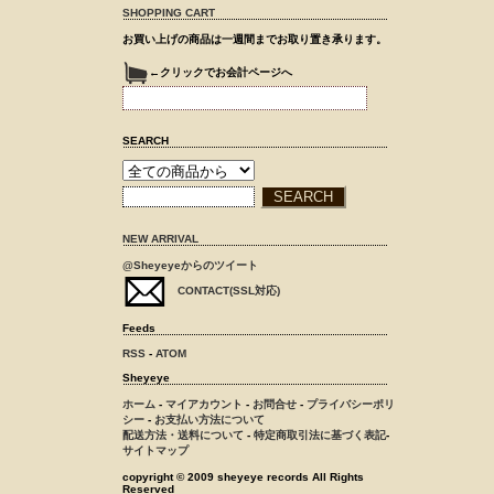
SHOPPING CART
お買い上げの商品は一週間までお取り置き承ります。
←クリックでお会計ページへ
SEARCH
NEW ARRIVAL
@Sheyeyeからのツイート
CONTACT(SSL対応)
Feeds
RSS
-
ATOM
Sheyeye
ホーム
-
マイアカウント
-
お問合せ
-
プライバシーポリ
シー
-
お支払い方法について
配送方法・送料について
-
特定商取引法に基づく表記
-
サイトマップ
copyright © 2009 sheyeye records All Rights
Reserved