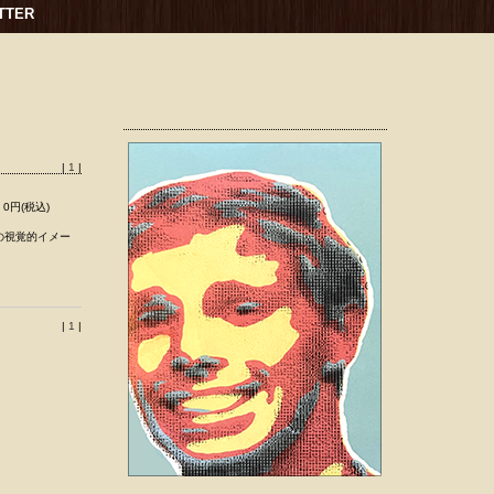
TTER
|
1
|
0円(税込)
の視覚的イメー
|
1
|