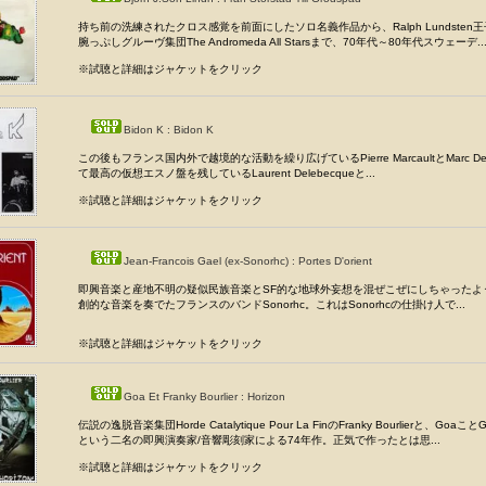
持ち前の洗練されたクロス感覚を前面にしたソロ名義作品から、Ralph Lundsten
腕っぷしグルーヴ集団The Andromeda All Starsまで、70年代～80年代スウェーデ..
※試聴と詳細はジャケットをクリック
Bidon K : Bidon K
この後もフランス国内外で越境的な活動を繰り広げているPierre MarcaultとMarc D
て最高の仮想エスノ盤を残しているLaurent Delebecqueと...
※試聴と詳細はジャケットをクリック
Jean-Francois Gael (ex-Sonorhc) : Portes D'orient
即興音楽と産地不明の疑似民族音楽とSF的な地球外妄想を混ぜこぜにしちゃったよ
創的な音楽を奏でたフランスのバンドSonorhc。これはSonorhcの仕掛け人で...
※試聴と詳細はジャケットをクリック
Goa Et Franky Bourlier : Horizon
伝説の逸脱音楽集団Horde Catalytique Pour La FinのFranky Bourlierと、GoaことGeo
という二名の即興演奏家/音響彫刻家による74年作。正気で作ったとは思...
※試聴と詳細はジャケットをクリック