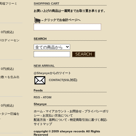
の異端フリーミ
SHOPPING CART
お買い上げの商品は一週間までお取り置き承ります。
←クリックでお会計ページへ
0円(税込)
SEARCH
パロディーセン
NEW ARRIVAL
0円(税込)
@Sheyeyeからのツイート
の数々を生み出
CONTACT(SSL対応)
Feeds
RSS
-
ATOM
Sheyeye
0円(税込)
ホーム
-
マイアカウント
-
お問合せ
-
プライバシーポリ
ンタジー巨編を
シー
-
お支払い方法について
.
配送方法・送料について
-
特定商取引法に基づく表記
-
サイトマップ
copyright © 2009 sheyeye records All Rights
Reserved