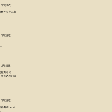
0円(税込)
の数々を生み出
0円(税込)
s
..
0円(税込)
楽教育者で
を巻き込むお騒
0円(税込)
奏者Henri
.