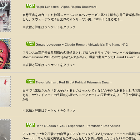
Ralph Lundsten : Alpha Ralpha Boulevard
妄想宇宙を舞台にした神話スケールのメルヘンサーガに基づく膨大な電子音楽作品
した、スウェーデン電子音楽界のオンリーワン男。50年代に遡る電子...
※試聴と詳細はジャケットをクリック
Gerard Levecque + Claude Romat : Africadelic's The Name N° 2
フランス放送用音楽界屈指の名盤鉱脈として知られるライブラリーレーベルEdition
Montparnasse 2000の中でも特に人気が高い、職業作曲家コンビGérard Levecque.
※試聴と詳細はジャケットをクリック
Trevor Wishart : Red Bird A Political Prisoner's Dream
日本でも出版された『音あそびするものよっといで』などの著作もあるおもしろ音
あり、サウンドアートの先駆的な概念ソニックアートの実践者であり、子供や聴衆
がせ...
※試聴と詳細はジャケットをクリック
Henri Guedon : "Zouk Experience" Percussion Des Antilles
アフロカリブ進化実験に独自過ぎるアプローチで切り込むマルティニークの異能打楽器
Guedon。そんな進化実験過程のすったもんだを抽出培養したような77年の作品。..