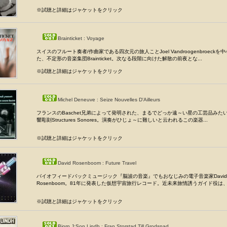
※試聴と詳細はジャケットをクリック
Brainticket : Voyage
スイスのフルート奏者/作曲家である四次元の旅人ことJoel Vandroogenbroeckを
た、不定形の音楽集団Brainticket。次なる段階に向けた解散の前夜とな...
※試聴と詳細はジャケットをクリック
Michel Deneuve : Seize Nouvelles D'Ailleurs
フランスのBaschet兄弟によって発明された、まるでどっか遠～い星の工芸品みた
響彫刻Structures Sonores。演奏がひじょ～に難しいと云われるこの楽器...
※試聴と詳細はジャケットをクリック
David Rosenboom : Future Travel
バイオフィードバックミュージック『脳波の音楽』でもおなじみの電子音楽家David
Rosenboom。81年に発表した仮想宇宙旅行レコード。近未来旅情誘うガイド役は、セ
※試聴と詳細はジャケットをクリック
Bjorn J:Son Lindh : Fran Storstad Till Grodspad