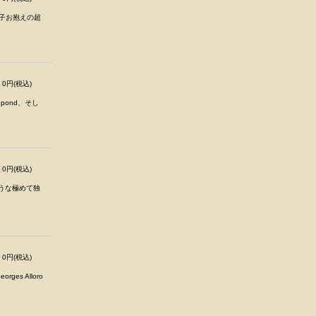
王子お抱えの超
.
0円(税込)
epond、そし
0円(税込)
うな極めて独
0円(税込)
rges Alloro