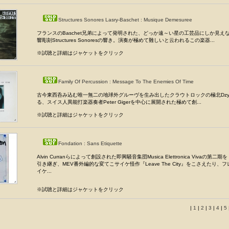
Structures Sonores Lasry-Baschet : Musique Demesuree
フランスのBaschet兄弟によって発明された、どっか遠～い星の工芸品にしか見え
響彫刻Structures Sonoresの響き。演奏が極めて難しいと云われるこの楽器...
※試聴と詳細はジャケットをクリック
Family Of Percussion : Message To The Enemies Of Time
古今東西呑み込む唯一無二の地球外グルーヴを生み出したクラウトロックの極北Dzy
る、スイス人異能打楽器奏者Peter Gigerを中心に展開された極めて創...
※試聴と詳細はジャケットをクリック
Fondation : Sans Etiquette
Alvin Curranらによって創設された即興騒音集団Musica Elettronica Vivaの第二期を
引き継ぎ、MEV番外編的な変てこサイケ怪作『Leave The City』をこさえたり、
イケ...
※試聴と詳細はジャケットをクリック
|
1
|
2
|
3
|
4
|
5