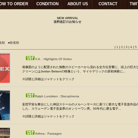
OW TO ORDER
CONDITION
ABOUT US
CONTACT
TWI
NEW ARRIVAL
送料改訂のお知らせ
格順
■新着順
|
1
|
2
|
3
|
4
|
5
V.A. : Highlights Of Vortex
画像図のように配置された無数のスピーカーから流れる全方位音響に、頭上の巨大
クリーンにはJordan Belsonの映像という、サイケデリックの原初体験に...
※試聴と詳細はジャケットをクリック
Ralph Lundsten : Discophrenia
妄想宇宙を舞台にした神話スケールのメルヘンサーガに基づく膨大な電子音楽作品
した、スウェーデン電子音楽界のオンリーワン男。50年代に遡る電子...
※試聴と詳細はジャケットをクリック
Arthea : Passages