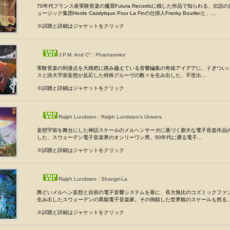
70年代フランス産実験音楽の魔窟Futura Recordsに残した作品で知られる、伝説
ュージック集団Horde Catalytique Pour La Finの仕掛人Franky Bourlierと、...
※試聴と詳細はジャケットをクリック
J.P.M. And C° : Phantasmes
実験音楽の到達点を大雑把に踏み越えている音響編集の奇抜アイデアに、ドぎつい
スと誇大宇宙妄想が反応した特殊グルーヴの数々を生み出した、不世出...
※試聴と詳細はジャケットをクリック
Ralph Lundsten : Ralph Lundsten's Univers
妄想宇宙を舞台にした神話スケールのメルヘンサーガに基づく膨大な電子音楽作品
した、スウェーデン電子音楽界のオンリーワン男。50年代に遡る電子...
※試聴と詳細はジャケットをクリック
Ralph Lundsten : Shangri-La
際どいメルヘン妄想と自前の電子音響システムを基に、長大無比のコズミックファ
生み出したスウェーデンの異能電子音楽家。その倒錯した世界観のスケールも然る..
※試聴と詳細はジャケットをクリック