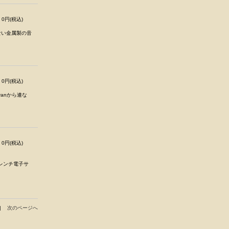
0円(税込)
ない金属製の音
0円(税込)
anから連な
0円(税込)
フレンチ電子サ
|
次のページへ