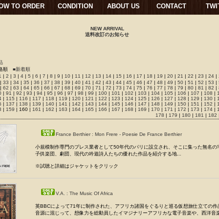
OW TO ORDER
CONDITION
ABOUT US
CONTACT
TWI
NEW ARRIVAL
送料改訂のお知らせ
品
格順
■新着順
1
|
2
|
3
|
4
|
5
|
6
|
7
|
8
|
9
|
10
|
11
|
12
|
13
|
14
|
15
|
16
|
17
|
18
|
19
|
20
|
21
|
22
|
23
|
24
|
|
33
|
34
|
35
|
36
|
37
|
38
|
39
|
40
|
41
|
42
|
43
|
44
|
45
|
46
|
47
|
48
|
49
|
50
|
51
|
52
|
53
|
|
62
|
63
|
64
|
65
|
66
|
67
|
68
|
69
|
70
|
71
|
72
|
73
|
74
|
75
|
76
|
77
|
78
|
79
|
80
|
81
|
82
|
0
|
91
|
92
|
93
|
94
|
95
|
96
|
97
|
98
|
99
|
100
|
101
|
102
|
103
|
104
|
105
|
106
|
107
|
108
|
4
|
115
|
116
|
117
|
118
|
119
|
120
|
121
|
122
|
123
|
124
|
125
|
126
|
127
|
128
|
129
|
130
|
6
|
137
|
138
|
139
|
140
|
141
|
142
|
143
|
144
|
145
|
146
|
147
|
148
|
149
|
150
|
151
|
152
|
8
|
159
| 160 |
161
|
162
|
163
|
164
|
165
|
166
|
167
|
168
|
169
|
170
|
171
|
172
|
173
|
174
|
178
|
179
|
180
|
181
|
182
France Berthier : Mon Frere - Poesie De France Berthier
小規模制作専門のプレス業者として50年代のパリに設立され、そこに集った無名の
子供楽団、劇団、現代の吟遊詩人たちの優れた作品を紹介する地...
※試聴と詳細はジャケットをクリック
V.A. : The Music Of Africa
英BBCによって71年に制作された、アフリカ諸国をぐるりと巡る仮想旅仕立ての作
音源に混じって、想像力を総動員したイマジナリーアフリカな電子音楽や、西洋音楽.