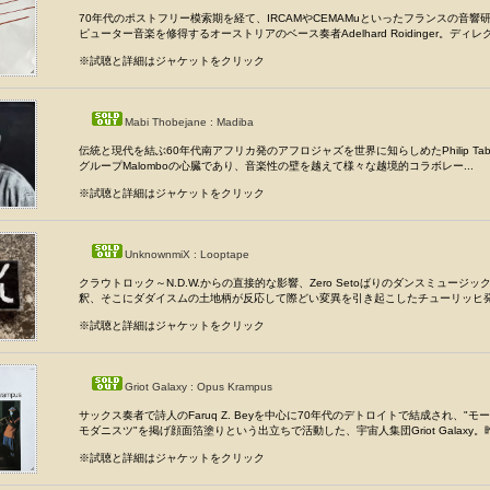
70年代のポストフリー模索期を経て、IRCAMやCEMAMuといったフランスの音響
ピューター音楽を修得するオーストリアのベース奏者Adelhard Roidinger。ディレクタ
※試聴と詳細はジャケットをクリック
Mabi Thobejane : Madiba
伝統と現代を結ぶ60年代南アフリカ発のアフロジャズを世界に知らしめたPhilip Tab
グループMalomboの心臓であり、音楽性の壁を越えて様々な越境的コラボレー...
※試聴と詳細はジャケットをクリック
UnknownmiX : Looptape
クラウトロック～N.D.W.からの直接的な影響、Zero Setoばりのダンスミュージッ
釈、そこにダダイスムの土地柄が反応して際どい変異を引き起こしたチューリッヒ発の
※試聴と詳細はジャケットをクリック
Griot Galaxy : Opus Krampus
サックス奏者で詩人のFaruq Z. Beyを中心に70年代のデトロイトで結成され、"モ
モダニスツ"を掲げ顔面箔塗りという出立ちで活動した、宇宙人集団Griot Galaxy。昨
※試聴と詳細はジャケットをクリック