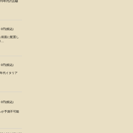
70年代のお騒
0円(税込)
を前面に配置し
..
0円(税込)
て、70年代イタリア
0円(税込)
ルが予測不可能