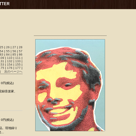
TTER
25
|
26
|
27
|
28
54
|
55
|
56
|
57
83
|
84
|
85
|
86
109
|
110
|
111
|
131
|
132
|
133
|
153
|
154
|
155
|
175
|
176
|
177
|
|
次のページへ
0円(税込)
宅録音楽家、
0円(税込)
品。現地録り
..