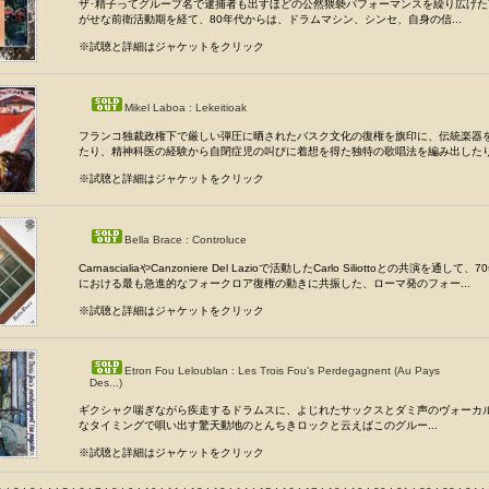
ザ･精子ってグループ名で逮捕者も出すほどの公然猥褻パフォーマンスを繰り広げた
がせな前衛活動期を経て、80年代からは、ドラムマシン、シンセ、自身の信...
※試聴と詳細はジャケットをクリック
Mikel Laboa : Lekeitioak
フランコ独裁政権下で厳しい弾圧に晒されたバスク文化の復権を旗印に、伝統楽器
たり、精神科医の経験から自閉症児の叫びに着想を得た独特の歌唱法を編み出したり.
※試聴と詳細はジャケットをクリック
Bella Brace : Controluce
CarnascialiaやCanzoniere Del Lazioで活動したCarlo Siliottoとの共演を通し
における最も急進的なフォークロア復権の動きに共振した、ローマ発のフォー...
※試聴と詳細はジャケットをクリック
Etron Fou Leloublan : Les Trois Fou's Perdegagnent (Au Pays
Des...)
ギクシャク喘ぎながら疾走するドラムスに、よじれたサックスとダミ声のヴォーカ
なタイミングで唄い出す驚天動地のとんちきロックと云えばこのグルー...
※試聴と詳細はジャケットをクリック