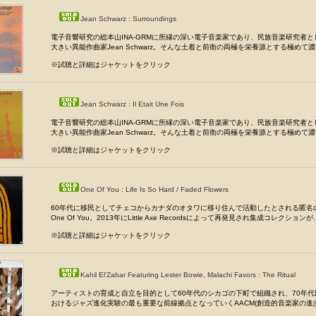
Jean Schwarz : Surroundings
電子音響研究の総本山INA-GRMに所縁の深い電子音楽家であり、民族音楽研究者
大きい異能作曲家Jean Schwarz。そんな土着と前衛の両極を栄養源とする極めて濃密
※試聴と詳細はジャケットをクリック
Jean Schwarz : Il Etait Une Fois
電子音響研究の総本山INA-GRMに所縁の深い電子音楽家であり、民族音楽研究者
大きい異能作曲家Jean Schwarz。そんな土着と前衛の両極を栄養源とする極めて濃密
※試聴と詳細はジャケットをクリック
One Of You : Life Is So Hard / Faded Flowers
60年代に移民としてチェコからカナダのオタワに移り住んで活動したとされる匿名
One Of You。2013年にLittle Axe Recordsによって再発見され集成コレクションが..
※試聴と詳細はジャケットをクリック
Kahil El'Zabar Featuring Lester Bowie, Malachi Favors : The Ritual
アーティストの育成と自立を目的として60年代のシカゴの下町で組織され、70年
おけるジャズ進化実験の最も重要な前線拠点となっていくAACM(創造的音楽家の進歩の