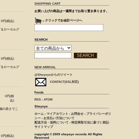
SHOPPING CART
お買い上げの商品は一週間までお取り置き承ります。
←クリックでお会計ページへ
0円(税込)
れざるローカルグ
SEARCH
0円(税込)
れざるローカルグ
NEW ARRIVAL
@Sheyeyeからのツイート
CONTACT(SSL対応)
Feeds
0円(税
RSS
-
ATOM
込)
Sheyeye
2歳の若さでこ
ホーム
-
マイアカウント
-
お問合せ
-
プライバシーポリ
シー
-
お支払い方法について
配送方法・送料について
-
特定商取引法に基づく表記
-
サイトマップ
copyright © 2009 sheyeye records All Rights
0円(税込)
Reserved