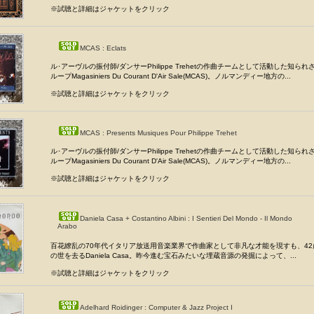
※試聴と詳細はジャケットをクリック
MCAS : Eclats
ル･アーヴルの振付師/ダンサーPhilippe Trehetの作曲チームとして活動した知ら
ループMagasiniers Du Courant D'Air Sale(MCAS)。ノルマンディー地方の...
※試聴と詳細はジャケットをクリック
MCAS : Presents Musiques Pour Philippe Trehet
ル･アーヴルの振付師/ダンサーPhilippe Trehetの作曲チームとして活動した知ら
ループMagasiniers Du Courant D'Air Sale(MCAS)。ノルマンディー地方の...
※試聴と詳細はジャケットをクリック
Daniela Casa + Costantino Albini : I Sentieri Del Mondo - Il Mondo
Arabo
百花繚乱の70年代イタリア放送用音楽業界で作曲家として非凡な才能を現すも、4
の世を去るDaniela Casa。昨今進む宝石みたいな埋蔵音源の発掘によって、...
※試聴と詳細はジャケットをクリック
Adelhard Roidinger : Computer & Jazz Project I