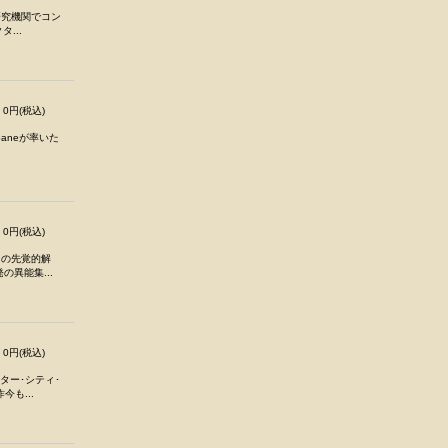
研究機関でコン
...
0円(税込)
aneが率いた
0円(税込)
クの先覚的解
異能集...
0円(税込)
ーター･シティ･
今も...