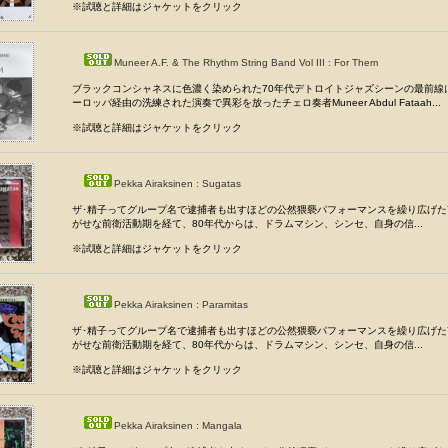
※試聴と詳細はジャケットをクリック
Muneer A.F. & The Rhythm String Band Vol III : For Them
ブラックコンシャネスに色濃く染められた70年代デトロイトジャズシーンの最前線
ーロッパ経由の洗練された演奏で異彩を放ったチェロ奏者Muneer Abdul Fataah...
※試聴と詳細はジャケットをクリック
Pekka Airaksinen : Sugatas
ザ･精子ってグループ名で逮捕者も出すほどの公然猥褻パフォーマンスを繰り広げた
がせな前衛活動期を経て、80年代からは、ドラムマシン、シンセ、自身の信...
※試聴と詳細はジャケットをクリック
Pekka Airaksinen : Paramitas
ザ･精子ってグループ名で逮捕者も出すほどの公然猥褻パフォーマンスを繰り広げた
がせな前衛活動期を経て、80年代からは、ドラムマシン、シンセ、自身の信...
※試聴と詳細はジャケットをクリック
Pekka Airaksinen : Mangala