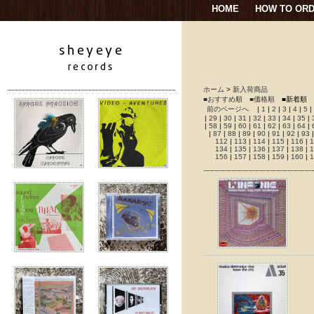
HOME
HOW TO OR
ホーム
>
新入荷商品
■おすすめ順
■価格順
■新着順
前のページへ
|
1
|
2
|
3
|
4
|
5
|
|
29
|
30
|
31
|
32
|
33
|
34
|
35
|
|
58
|
59
|
60
|
61
|
62
|
63
|
64
|
|
87
|
88
|
89
|
90
|
91
|
92
|
93
112
|
113
|
114
|
115
|
116
|
1
134
|
135
|
136
|
137
|
138
|
1
156
|
157
|
158
|
159
|
160
|
1