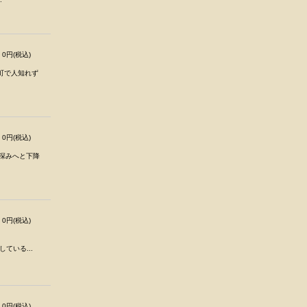
0円(税込)
かな町で人知れず
0円(税込)
る深みへと下降
0円(税込)
している...
0円(税込)