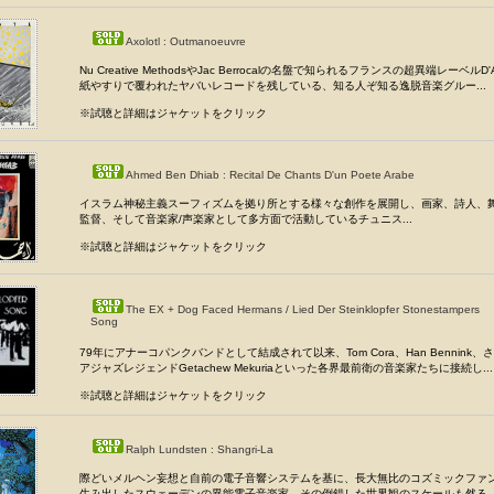
Axolotl : Outmanoeuvre
Nu Creative MethodsやJac Berrocalの名盤で知られるフランスの超異端レーベルD'
紙やすりで覆われたヤバいレコードを残している、知る人ぞ知る逸脱音楽グルー...
※試聴と詳細はジャケットをクリック
Ahmed Ben Dhiab : Recital De Chants D'un Poete Arabe
イスラム神秘主義スーフィズムを拠り所とする様々な創作を展開し、画家、詩人、
監督、そして音楽家/声楽家として多方面で活動しているチュニス...
※試聴と詳細はジャケットをクリック
The EX + Dog Faced Hermans / Lied Der Steinklopfer Stonestampers
Song
79年にアナーコパンクバンドとして結成されて以来、Tom Cora、Han Bennink
アジャズレジェンドGetachew Mekuriaといった各界最前衛の音楽家たちに接続し...
※試聴と詳細はジャケットをクリック
Ralph Lundsten : Shangri-La
際どいメルヘン妄想と自前の電子音響システムを基に、長大無比のコズミックファ
生み出したスウェーデンの異能電子音楽家。その倒錯した世界観のスケールも然る..