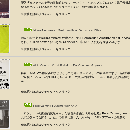
即興演奏スクールや音の博物館を含む、サンクト・ペテルブルグにおける電子音響/
線拠点となっている多目的ギャラリー"ГЭЗ-21"の芸術監督を務める...
※試聴と詳細はジャケットをクリック
Video Aventures : Musiques Pour Garcons et Filles
伝説の総合芸術集団Camizoleの仕掛け人であるDominique GrimaudとMonique A
され、 Gilbert ArtmanやGuigou Chenevierら端境の住人たちを巻き込みなが...
※試聴と詳細はジャケットをクリック
Alvin Curran : Canti E Vedute Del Giardino Magnetico
騒音一座MEVの創設者のひとりとしても知られるアメリカの音楽家ですが、活動初
ア時代に、AnandaやFOREといったローマ拠点の自主レーベから発表した作品群
産...
※試聴と詳細はジャケットをクリック
Peter Zummo : Zummo With An X
トロンボーンの拡張的技法を用いた独自の作曲に取り組む鬼才Peter Zummo。Arthur R
共演の数々でも知られ、互いの領域に乗り入れながら、メディアアートの最前衛...
※試聴と詳細はジャケットをクリック