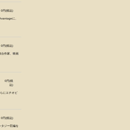
0円(税込)
Avantageに、
0円(税込)
舞台作家、映画
0円(税
込)
、さらにエチオピ
0円(税込)
ンタジー巨編を
.