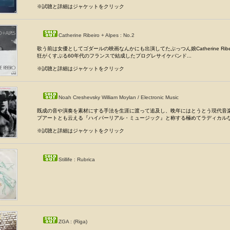
※試聴と詳細はジャケットをクリック
Catherine Ribeiro + Alpes : No.2
歌う前は女優としてゴダールの映画なんかにも出演してたぷっつん娘Catherine Ribe
狂がくすぶる60年代のフランスで結成したプログレサイケバンド...
※試聴と詳細はジャケットをクリック
Noah Creshevsky William Moylan / Electronic Music
既成の音や演奏を素材にする手法を生涯に渡って追及し、晩年にはとうとう現代音
プアートとも云える『ハイパーリアル・ミュージック』と称する極めてラディカルな.
※試聴と詳細はジャケットをクリック
Stillife : Rubrica
ZGA : (Riga)