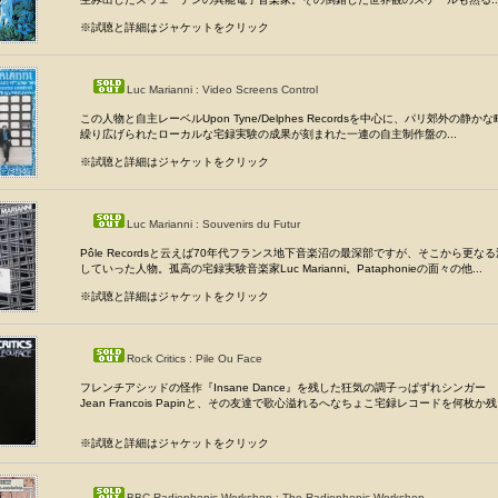
※試聴と詳細はジャケットをクリック
Luc Marianni : Video Screens Control
この人物と自主レーベルUpon Tyne/Delphes Recordsを中心に、パリ郊外の静
繰り広げられたローカルな宅録実験の成果が刻まれた一連の自主制作盤の...
※試聴と詳細はジャケットをクリック
Luc Marianni : Souvenirs du Futur
Pôle Recordsと云えば70年代フランス地下音楽沼の最深部ですが、そこから更な
していった人物。孤高の宅録実験音楽家Luc Marianni。Pataphonieの面々の他...
※試聴と詳細はジャケットをクリック
Rock Critics : Pile Ou Face
フレンチアシッドの怪作『Insane Dance』を残した狂気の調子っぱずれシンガー
Jean Francois Papinと、その友達で歌心溢れるへなちょこ宅録レコードを何枚か残
※試聴と詳細はジャケットをクリック
BBC Radiophonic Workshop : The Radiophonic Workshop