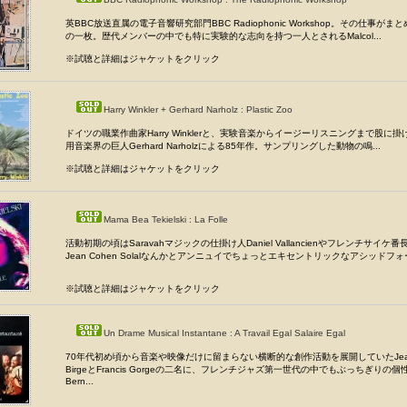
英BBC放送直属の電子音響研究部門BBC Radiophonic Workshop。その仕事がま
の一枚。歴代メンバーの中でも特に実験的な志向を持つ一人とされるMalcol...
※試聴と詳細はジャケットをクリック
Harry Winkler + Gerhard Narholz : Plastic Zoo
ドイツの職業作曲家Harry Winklerと、実験音楽からイージーリスニングまで股に
用音楽界の巨人Gerhard Narholzによる85年作。サンプリングした動物の鳴...
※試聴と詳細はジャケットをクリック
Mama Bea Tekielski : La Folle
活動初期の頃はSaravahマジックの仕掛け人Daniel Vallancienやフレンチサイケ番
Jean Cohen Solalなんかとアンニュイでちょっとエキセントリックなアシッドフォー.
※試聴と詳細はジャケットをクリック
Un Drame Musical Instantane : A Travail Egal Salaire Egal
70年代初め頃から音楽や映像だけに留まらない横断的な創作活動を展開していたJean-J
BirgeとFrancis Gorgeの二名に、フレンチジャズ第一世代の中でもぶっちぎりの
Bern...