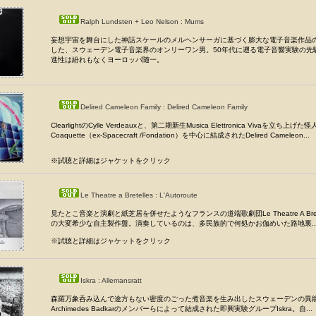
Ralph Lundsten + Leo Nelson : Mums
妄想宇宙を舞台にした神話スケールのメルヘンサーガに基づく膨大な電子音楽作品
した、スウェーデン電子音楽界のオンリーワン男。50年代に遡る電子音響実験の先
進性は紛れもなくヨーロッパ随一。
Delired Cameleon Family : Delired Cameleon Family
ClearlightのCylle Verdeauxと、第二期新生Musica Elettronica Vivaを立ち上げた怪人
Coaquette（ex-Spacecraft /Fondation）を中心に結成されたDelired Cameleon...
※試聴と詳細はジャケットをクリック
Le Theatre a Bretelles : L'Autoroute
見たとこ音楽と演劇と紙芝居を併せたようなフランスの道端歌劇団Le Theatre A Brete
の大変希少な自主製作盤。演奏しているのは、多民族的で何処かお伽めいた路地裏..
※試聴と詳細はジャケットをクリック
Iskra : Allemansratt
森羅万象呑み込んで途方もない密度のごった煮音楽を生み出したスウェーデンの異
Archimedes Badkarのメンバーらによって結成された即興実験グループIskra。自...