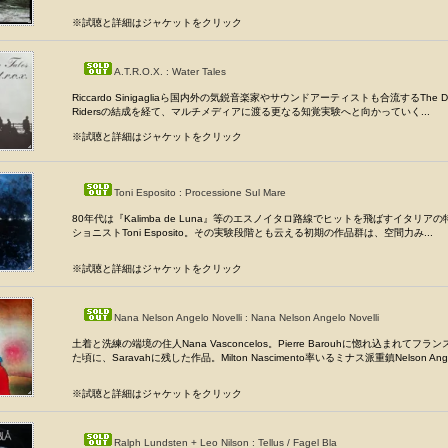
※試聴と詳細はジャケットをクリック
A.T.R.O.X. : Water Tales
Riccardo Sinigagliaら国内外の気鋭音楽家やサウンドアーティストも合流するThe Dou
Ridersの結成を経て、マルチメディアに渡る更なる知覚実験へと向かっていく...
※試聴と詳細はジャケットをクリック
Toni Esposito : Processione Sul Mare
80年代は『Kalimba de Luna』等のエスノイタロ路線でヒットを飛ばすイタリア
ショニストToni Esposito。その実験段階とも云える初期の作品群は、空間力み...
※試聴と詳細はジャケットをクリック
Nana Nelson Angelo Novelli : Nana Nelson Angelo Novelli
土着と洗練の端境の住人Nana Vasconcelos。Pierre Barouhに惚れ込まれてフ
た頃に、Saravahに残した作品。Milton Nascimento率いるミナス派重鎮Nelson Angel
※試聴と詳細はジャケットをクリック
Ralph Lundsten + Leo Nilson : Tellus / Fagel Bla