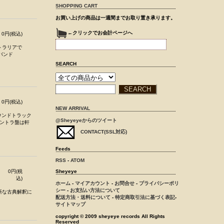
SHOPPING CART
お買い上げの商品は一週間までお取り置き承ります。
←クリックでお会計ページへ
0円(税込)
トラリアで
バンド
SEARCH
0円(税込)
NEW ARRIVAL
サウンドトラック
@Sheyeyeからのツイート
サントラ盤は軒
CONTACT(SSL対応)
Feeds
RSS
-
ATOM
0円(税
Sheyeye
込)
ホーム
-
マイアカウント
-
お問合せ
-
プライバシーポリ
シー
-
お支払い方法について
新な古典解釈に
配送方法・送料について
-
特定商取引法に基づく表記
-
サイトマップ
copyright © 2009 sheyeye records All Rights
Reserved