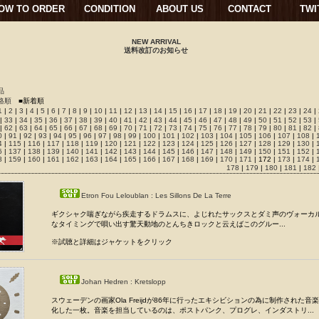
OW TO ORDER
CONDITION
ABOUT US
CONTACT
TWI
NEW ARRIVAL
送料改訂のお知らせ
品
格順
■新着順
1
|
2
|
3
|
4
|
5
|
6
|
7
|
8
|
9
|
10
|
11
|
12
|
13
|
14
|
15
|
16
|
17
|
18
|
19
|
20
|
21
|
22
|
23
|
24
|
|
33
|
34
|
35
|
36
|
37
|
38
|
39
|
40
|
41
|
42
|
43
|
44
|
45
|
46
|
47
|
48
|
49
|
50
|
51
|
52
|
53
|
|
62
|
63
|
64
|
65
|
66
|
67
|
68
|
69
|
70
|
71
|
72
|
73
|
74
|
75
|
76
|
77
|
78
|
79
|
80
|
81
|
82
|
0
|
91
|
92
|
93
|
94
|
95
|
96
|
97
|
98
|
99
|
100
|
101
|
102
|
103
|
104
|
105
|
106
|
107
|
108
|
4
|
115
|
116
|
117
|
118
|
119
|
120
|
121
|
122
|
123
|
124
|
125
|
126
|
127
|
128
|
129
|
130
|
6
|
137
|
138
|
139
|
140
|
141
|
142
|
143
|
144
|
145
|
146
|
147
|
148
|
149
|
150
|
151
|
152
|
8
|
159
|
160
|
161
|
162
|
163
|
164
|
165
|
166
|
167
|
168
|
169
|
170
|
171
| 172 |
173
|
174
|
178
|
179
|
180
|
181
|
182
Etron Fou Leloublan : Les Sillons De La Terre
ギクシャク喘ぎながら疾走するドラムスに、よじれたサックスとダミ声のヴォーカ
なタイミングで唄い出す驚天動地のとんちきロックと云えばこのグルー...
※試聴と詳細はジャケットをクリック
Johan Hedren : Kretslopp
スウェーデンの画家Ola Freijdが86年に行ったエキシビションの為に制作された音
化した一枚。音楽を担当しているのは、ポストパンク、プログレ、インダストリ...