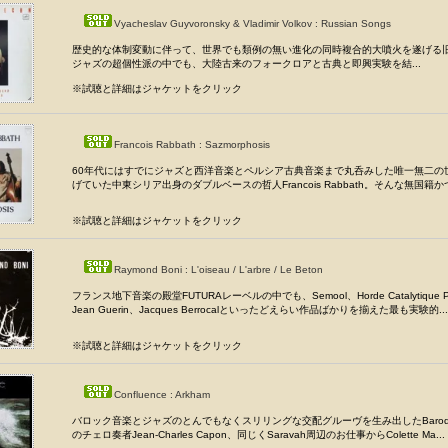
Vyacheslav Guyvoronsky & Vladimir Volkov : Russian Songs
歴史的な体制変動に伴って、世界でも類例の無い進化の同時複合的大噴火を遂げる
ジャズの超個性派の中でも、大陸古来のフォークロアと古典と即興実験を結...
※試聴と詳細はジャケットをクリック
Francois Rabbath : Sazmorphosis
60年代にはすでにジャズと西洋音楽とペルシア古典音楽まで丸呑みした唯一無二の
げていた中東シリア出身のダブルベースの哲人Francois Rabbath。そんな無国籍かつ.
※試聴と詳細はジャケットをクリック
Raymond Boni : L'oiseau / L'arbre / Le Beton
フランス地下音楽の殿堂FUTURAレーベルの中でも、Semool、Horde Catalytique Pou
Jean Guerin、Jacques Berrocalといったどえらい作品ばかりを揃えた最も実験的...
※試聴と詳細はジャケットをクリック
Confluence : Arkham
バロック音楽とジャズのとんでもなくスリリングな交配グルーヴを生み出したBaroque Ja
のチェロ奏者Jean-Charles Capon、同じくSaravah周辺のお仕事からColette Ma...