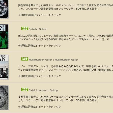
妄想宇宙を舞台にした神話スケールのメルヘンサーガに基づく膨大な電子音楽作品
した、スウェーデン電子音楽界のオンリーワン男。50年代に遡る電子...
※試聴と詳細はジャケットをクリック
Splash : Splash
ボスニア湾を望むスウェーデン東岸の都市セーデルハムンから現れ、ご当地の伝統
ジャズやロックと結びつける実験に取り組んだグループSplash。メンバーは、本...
※試聴と詳細はジャケットをクリック
Musiktruppen Guran : Musiktruppen Guran
サイケ、プログレ、ジャズ、その他もろもろを飲み込んで一時代を築いたスウェー
ーンの最重要拠点であり、フォークリバイバルを巻き込む政治的な社会運動の前線..
※試聴と詳細はジャケットをクリック
Ralph Lundsten : Olskog
妄想宇宙を舞台にした神話スケールのメルヘンサーガに基づく膨大な電子音楽作品
した、スウェーデン電子音楽界のオンリーワン男。50年代に遡る電子...
※試聴と詳細はジャケットをクリック