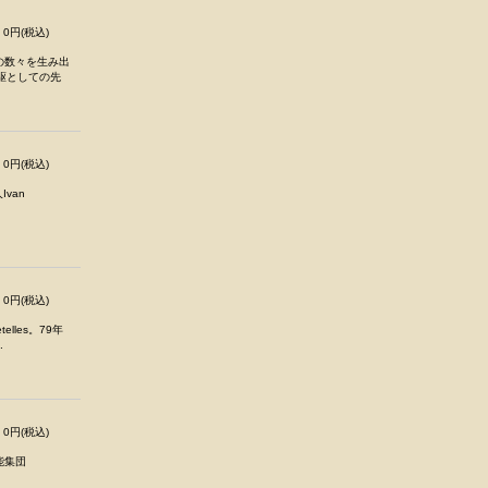
0円(税込)
の数々を生み出
駆としての先
0円(税込)
Ivan
0円(税込)
lles。79年
.
0円(税込)
能集団