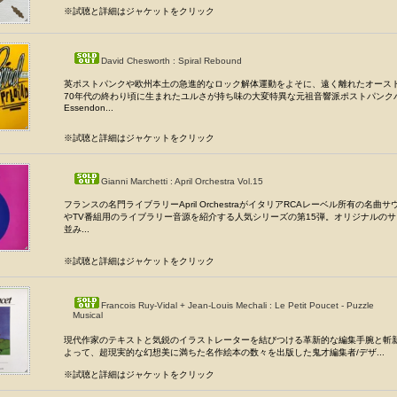
※試聴と詳細はジャケットをクリック
David Chesworth : Spiral Rebound
英ポストパンクや欧州本土の急進的なロック解体運動をよそに、遠く離れたオース
70年代の終わり頃に生まれたユルさが持ち味の大変特異な元祖音響派ポストパンク
Essendon...
※試聴と詳細はジャケットをクリック
Gianni Marchetti : April Orchestra Vol.15
フランスの名門ライブラリーApril OrchestraがイタリアRCAレーベル所有の名曲
やTV番組用のライブラリー音源を紹介する人気シリーズの第15弾。オリジナルの
並み...
※試聴と詳細はジャケットをクリック
Francois Ruy-Vidal + Jean-Louis Mechali : Le Petit Poucet - Puzzle
Musical
現代作家のテキストと気鋭のイラストレーターを結びつける革新的な編集手腕と斬
よって、超現実的な幻想美に満ちた名作絵本の数々を出版した鬼才編集者/デザ...
※試聴と詳細はジャケットをクリック